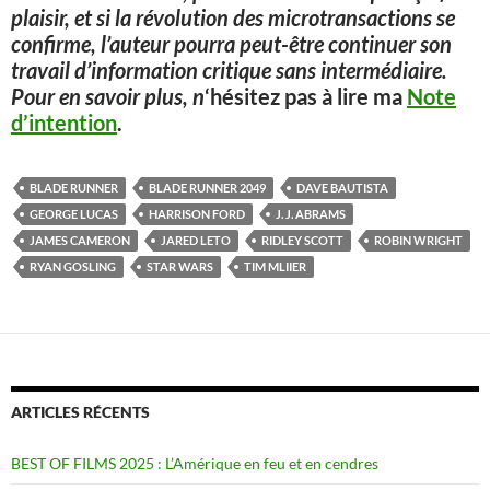
plaisir, et si la révolution des microtransactions se
confirme, l’auteur pourra peut-être continuer son
travail d’information critique sans intermédiaire.
Pour en savoir plus, n
‘hésitez pas à lire ma
Note
d’intention
.
BLADE RUNNER
BLADE RUNNER 2049
DAVE BAUTISTA
GEORGE LUCAS
HARRISON FORD
J. J. ABRAMS
JAMES CAMERON
JARED LETO
RIDLEY SCOTT
ROBIN WRIGHT
RYAN GOSLING
STAR WARS
TIM MLIIER
ARTICLES RÉCENTS
BEST OF FILMS 2025 : L’Amérique en feu et en cendres