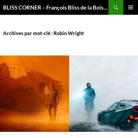
Recherche
BLISS CORNER – François Bliss de la Boissière is here
ALLER
MENU
AU
PRINCI
CONTENU
Archives par mot-clé : Robin Wright