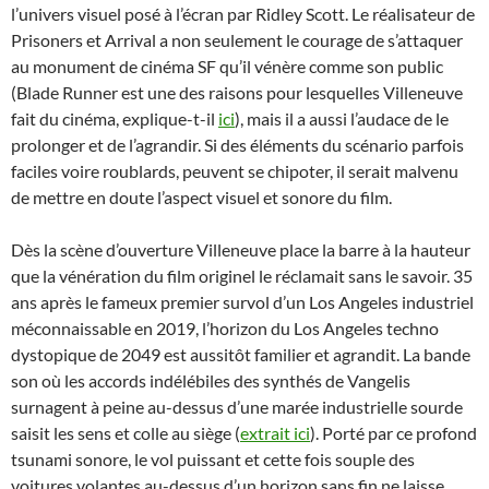
l’univers visuel posé à l’écran par Ridley Scott. Le réalisateur de
Prisoners et Arrival a non seulement le courage de s’attaquer
au monument de cinéma SF qu’il vénère comme son public
(Blade Runner est une des raisons pour lesquelles Villeneuve
fait du cinéma, explique-t-il
ici
), mais il a aussi l’audace de le
prolonger et de l’agrandir. Si des éléments du scénario parfois
faciles voire roublards, peuvent se chipoter, il serait malvenu
de mettre en doute l’aspect visuel et sonore du film.
Dès la scène d’ouverture Villeneuve place la barre à la hauteur
que la vénération du film originel le réclamait sans le savoir. 35
ans après le fameux premier survol d’un Los Angeles industriel
méconnaissable en 2019, l’horizon du Los Angeles techno
dystopique de 2049 est aussitôt familier et agrandit. La bande
son où les accords indélébiles des synthés de Vangelis
surnagent à peine au-dessus d’une marée industrielle sourde
saisit les sens et colle au siège (
extrait ici
). Porté par ce profond
tsunami sonore, le vol puissant et cette fois souple des
voitures volantes au-dessus d’un horizon sans fin ne laisse