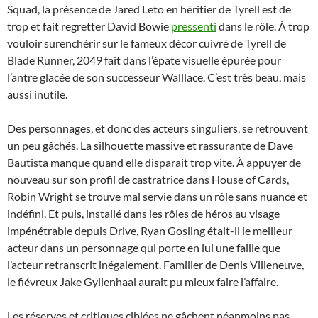
Squad, la présence de Jared Leto en héritier de Tyrell est de
trop et fait regretter David Bowie
pressenti
dans le rôle. À trop
vouloir surenchérir sur le fameux décor cuivré de Tyrell de
Blade Runner, 2049 fait dans l’épate visuelle épurée pour
l’antre glacée de son successeur Walllace. C’est très beau, mais
aussi inutile.
Des personnages, et donc des acteurs singuliers, se retrouvent
un peu gâchés. La silhouette massive et rassurante de Dave
Bautista manque quand elle disparait trop vite. À appuyer de
nouveau sur son profil de castratrice dans House of Cards,
Robin Wright se trouve mal servie dans un rôle sans nuance et
indéfini. Et puis, installé dans les rôles de héros au visage
impénétrable depuis Drive, Ryan Gosling était-il le meilleur
acteur dans un personnage qui porte en lui une faille que
l’acteur retranscrit inégalement. Familier de Denis Villeneuve,
le fiévreux Jake Gyllenhaal aurait pu mieux faire l’affaire.
Les réserves et critiques ciblées ne gâchent néanmoins pas