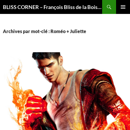
Recherche
BLISS CORNER – François Bliss de la Boissière is here
ALLER
MENU
AU
PRINCI
CONTENU
Archives par mot-clé : Roméo + Juliette