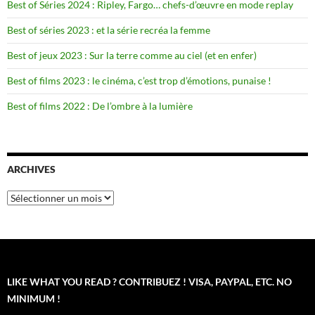
Best of Séries 2024 : Ripley, Fargo… chefs-d’œuvre en mode replay
Best of séries 2023 : et la série recréa la femme
Best of jeux 2023 : Sur la terre comme au ciel (et en enfer)
Best of films 2023 : le cinéma, c’est trop d’émotions, punaise !
Best of films 2022 : De l’ombre à la lumière
ARCHIVES
Archives
LIKE WHAT YOU READ ? CONTRIBUEZ ! VISA, PAYPAL, ETC. NO
MINIMUM !