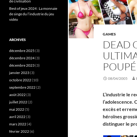
de civilisation
Best of jeux 2024 : La monnaie
de singe du l’industrie du jeu
vidéo
GAMES
ARCHIVES
DEAD O
décembre 2025
(3)
ULTIMA
décembre 2024
(3)
POUPÉ
décembre 2023
(3)
janvier 2023
(3)
08/04/2005
octobre 2022
(10)
septembre 2022
(2)
L’industrie le r
août 2022
(3)
l’adolescence. C
juillet 2022
(2)
excès et erreme
mai 2022
(5)
héroïnes grossi
avril 2022
(3)
distinguer le pr
mars 2022
(4)
février 2022
(6)