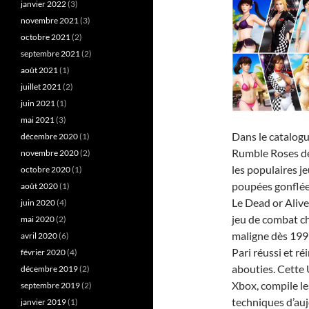
janvier 2022
(3)
novembre 2021
(3)
octobre 2021
(2)
septembre 2021
(2)
août 2021
(1)
juillet 2021
(2)
juin 2021
(1)
mai 2021
(3)
Dans le catalogu
décembre 2020
(1)
Rumble Roses dé
novembre 2020
(2)
les populaires je
octobre 2020
(1)
poupées gonflées
août 2020
(1)
Le Dead or Alive
juin 2020
(4)
jeu de combat ch
mai 2020
(2)
maligne dès 199
avril 2020
(6)
Pari réussi et r
février 2020
(4)
abouties. Cette 
décembre 2019
(2)
Xbox, compile l
septembre 2019
(2)
techniques d’auj
janvier 2019
(1)