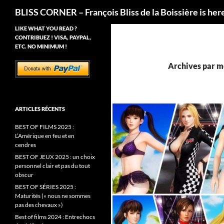
Recherche
BLISS CORNER – François Bliss de la Boissière is her
LIKE WHAT YOU READ ?
CONTRIBUEZ ! VISA, PAYPAL,
ETC. NO MINIMUM !
Archives par m
ARTICLES RÉCENTS
BEST OF FILMS 2025 :
L’Amérique en feu et en
cendres
BEST OF JEUX 2025 : un choix
personnel clair et pas du tout
obscur
BEST OF SÉRIES 2025 :
Maturités (« nous ne sommes
pas des chevaux »)
Best of films 2024 : Entrechocs