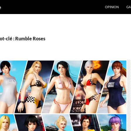
ALLER AU CONT
e
OPINION
GA
ot-clé : Rumble Roses