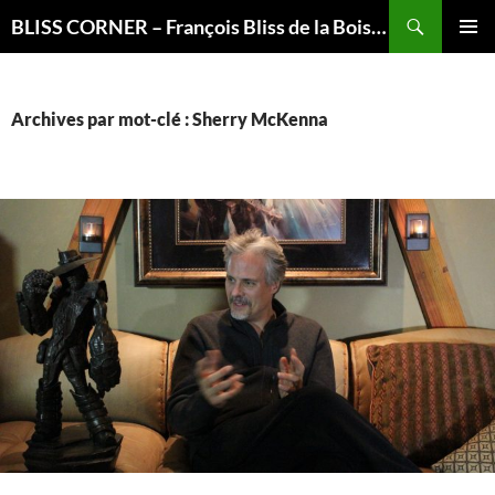
Recherche
BLISS CORNER – François Bliss de la Boissière is here
ALLER
MENU
AU
PRINCI
CONTENU
Archives par mot-clé : Sherry McKenna