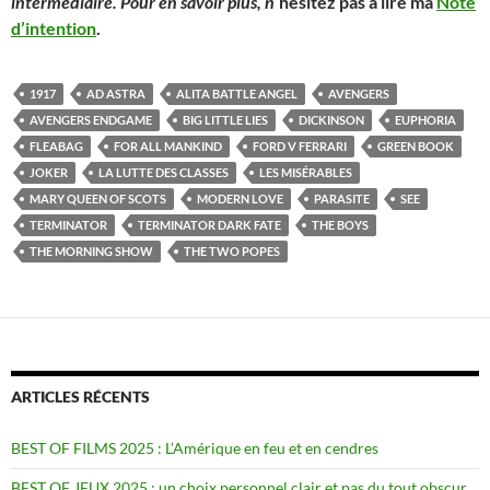
intermédiaire. Pour en savoir plus, n
‘hésitez pas à lire ma
Note
d’intention
.
1917
AD ASTRA
ALITA BATTLE ANGEL
AVENGERS
AVENGERS ENDGAME
BIG LITTLE LIES
DICKINSON
EUPHORIA
FLEABAG
FOR ALL MANKIND
FORD V FERRARI
GREEN BOOK
JOKER
LA LUTTE DES CLASSES
LES MISÉRABLES
MARY QUEEN OF SCOTS
MODERN LOVE
PARASITE
SEE
TERMINATOR
TERMINATOR DARK FATE
THE BOYS
THE MORNING SHOW
THE TWO POPES
ARTICLES RÉCENTS
BEST OF FILMS 2025 : L’Amérique en feu et en cendres
BEST OF JEUX 2025 : un choix personnel clair et pas du tout obscur