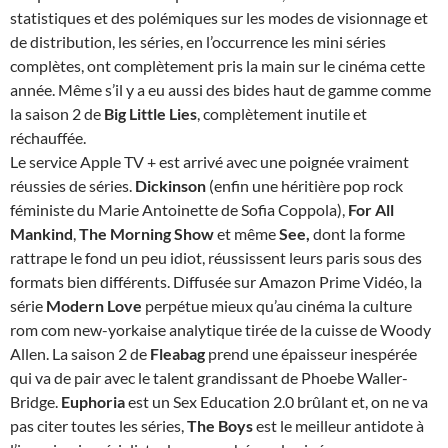
statistiques et des polémiques sur les modes de visionnage et
de distribution, les séries, en l’occurrence les mini séries
complètes, ont complètement pris la main sur le cinéma cette
année. Même s’il y a eu aussi des bides haut de gamme comme
la saison 2 de
Big Little Lies
, complètement inutile et
réchauffée.
Le service Apple TV + est arrivé avec une poignée vraiment
réussies de séries.
Dickinson
(enfin une héritière pop rock
féministe du Marie Antoinette de Sofia Coppola),
For All
Mankind
,
The Morning Show
et même
See,
dont la forme
rattrape le fond un peu idiot, réussissent leurs paris sous des
formats bien différents. Diffusée sur Amazon Prime Vidéo, la
série
Modern Love
perpétue mieux qu’au cinéma la culture
rom com new-yorkaise analytique tirée de la cuisse de Woody
Allen. La saison 2 de
Fleabag
prend une épaisseur inespérée
qui va de pair avec le talent grandissant de Phoebe Waller-
Bridge.
Euphoria
est un Sex Education 2.0 brûlant et, on ne va
pas citer toutes les séries,
The Boys
est le meilleur antidote à