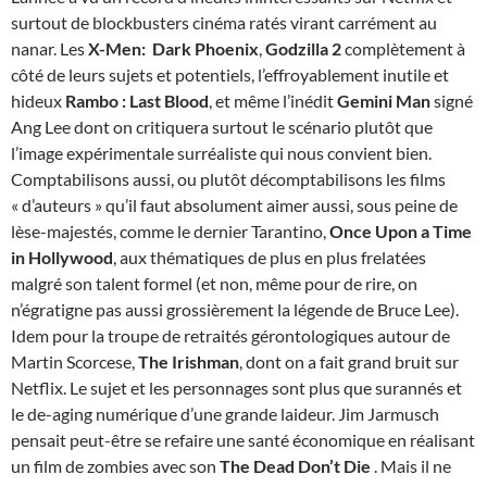
surtout de blockbusters cinéma ratés virant carrément au
nanar. Les
X-Men: Dark Phoenix
,
Godzilla 2
complètement à
côté de leurs sujets et potentiels, l’effroyablement inutile et
hideux
Rambo : Last Blood
, et même l’inédit
Gemini Man
signé
Ang Lee dont on critiquera surtout le scénario plutôt que
l’image expérimentale surréaliste qui nous convient bien.
Comptabilisons aussi, ou plutôt décomptabilisons les films
« d’auteurs » qu’il faut absolument aimer aussi, sous peine de
lèse-majestés, comme le dernier Tarantino,
Once Upon a Time
in Hollywood
, aux thématiques de plus en plus frelatées
malgré son talent formel (et non, même pour de rire, on
n’égratigne pas aussi grossièrement la légende de Bruce Lee).
Idem pour la troupe de retraités gérontologiques autour de
Martin Scorcese,
The Irishman
, dont on a fait grand bruit sur
Netflix. Le sujet et les personnages sont plus que surannés et
le de-aging numérique d’une grande laideur. Jim Jarmusch
pensait peut-être se refaire une santé économique en réalisant
un film de zombies avec son
The Dead Don’t Die
. Mais il ne