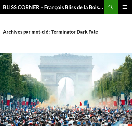
Recherche
BLISS CORNER – François Bliss de la Boissière is here
ALLER
MENU
AU
PRINCI
CONTENU
Archives par mot-clé : Terminator Dark Fate