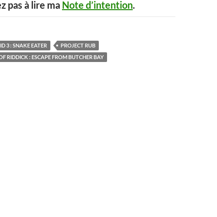
ez pas à lire ma
Note d’intention
.
D 3 : SNAKE EATER
PROJECT RUB
OF RIDDICK : ESCAPE FROM BUTCHER BAY