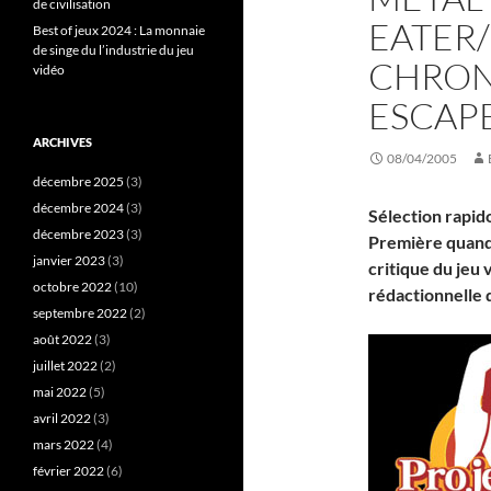
de civilisation
EATER
Best of jeux 2024 : La monnaie
de singe du l’industrie du jeu
CHRONI
vidéo
ESCAP
ARCHIVES
08/04/2005
décembre 2025
(3)
décembre 2024
(3)
Sélection
rapid
décembre 2023
(3)
Première quand 
janvier 2023
(3)
critique du jeu 
octobre 2022
(10)
rédactionnelle d
septembre 2022
(2)
août 2022
(3)
juillet 2022
(2)
mai 2022
(5)
avril 2022
(3)
mars 2022
(4)
février 2022
(6)