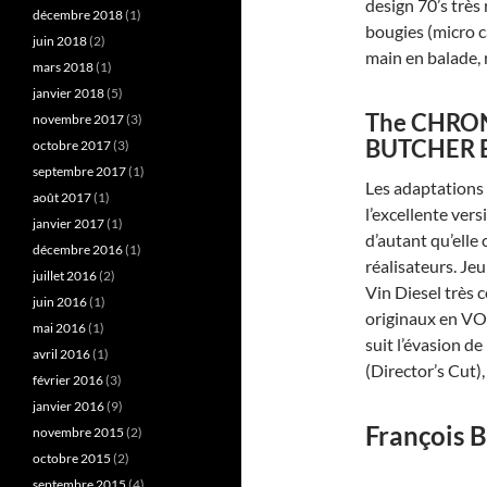
design 70’s très 
décembre 2018
(1)
bougies (micro c
juin 2018
(2)
main en balade, 
mars 2018
(1)
janvier 2018
(5)
The CHRON
novembre 2017
(3)
BUTCHER 
octobre 2017
(3)
septembre 2017
(1)
Les adaptations r
août 2017
(1)
l’excellente vers
janvier 2017
(1)
d’autant qu’elle
décembre 2016
(1)
réalisateurs. Jeu
juillet 2016
(2)
Vin Diesel très 
juin 2016
(1)
originaux en VOST
mai 2016
(1)
suit l’évasion d
avril 2016
(1)
(Director’s Cut)
février 2016
(3)
janvier 2016
(9)
François B
novembre 2015
(2)
octobre 2015
(2)
septembre 2015
(4)