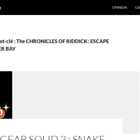
ALLER AU CONT
e
OPINION
GA
mot-clé : The CHRONICLES OF RIDDICK : ESCAPE
R BAY
GEAR SOLID 3 : SNAKE