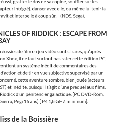
réussi, gratter le dos de sa copine, souffler sur les
apteur intégré), danser avec elle, ou même lui tenir la
ravit et interpelle à coup sûr. (NDS, Sega).
ICLES OF RIDDICK : ESCAPE FROM
BAY
éussies de film en jeu vidéo sont si rares, qu’après
ion Xbox, il ne faut surtout pas rater cette édition PC,
 contient un système inédit de commentaires des
 d’action et de tir en vue subjective supervisé par un
concerné, cette aventure sombre, bien jouée (acteurs
) et inédite, puisqu’il s’agit d’une prequel aux films,
e Riddick d’un pénitencier galactique. (PC DVD-Rom,
, Sierra, Pegi 16 ans) [ P4 1,8 GHZ minimum].
liss de la Boissière