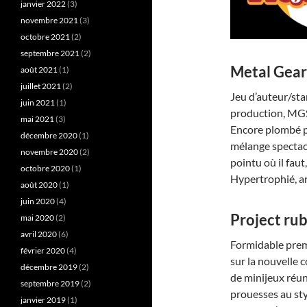
janvier 2022
(3)
novembre 2021
(3)
octobre 2021
(2)
septembre 2021
(2)
Metal Gear 
août 2021
(1)
juillet 2021
(2)
Jeu d’auteur/sta
juin 2021
(1)
production, MGS3
mai 2021
(3)
Encore plombé pa
décembre 2020
(1)
mélange spectacl
novembre 2020
(2)
pointu où il faut
octobre 2020
(1)
Hypertrophié, ar
août 2020
(1)
juin 2020
(4)
Project ru
mai 2020
(2)
avril 2020
(6)
Formidable premi
février 2020
(4)
sur la nouvelle 
décembre 2019
(2)
de minijeux réuni
septembre 2019
(2)
prouesses au st
janvier 2019
(1)