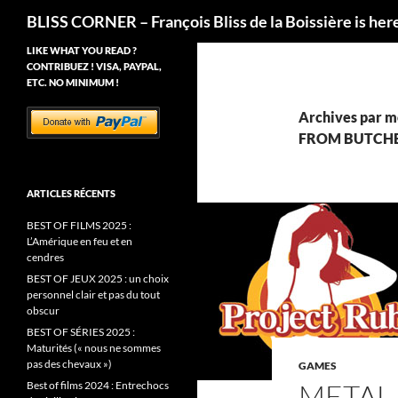
Recherche
BLISS CORNER – François Bliss de la Boissière is her
LIKE WHAT YOU READ ?
CONTRIBUEZ ! VISA, PAYPAL,
ETC. NO MINIMUM !
Archives par 
FROM BUTCHE
ARTICLES RÉCENTS
BEST OF FILMS 2025 :
L’Amérique en feu et en
cendres
BEST OF JEUX 2025 : un choix
personnel clair et pas du tout
obscur
BEST OF SÉRIES 2025 :
Maturités (« nous ne sommes
pas des chevaux »)
GAMES
METAL 
Best of films 2024 : Entrechocs