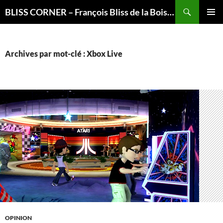
Recherche
BLISS CORNER – François Bliss de la Boissière is here
ALLER
MENU
AU
PRINCI
CONTENU
Archives par mot-clé : Xbox Live
OPINION