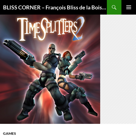
Recherche
BLISS CORNER – François Bliss de la Boissière is here
ALLER
MENU
AU
PRINCI
CONTENU
GAMES