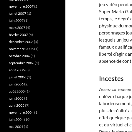
jeu vidéo pendan
novembre 2007
(2)
Super Mario Gala
juillet 2007
(1)
temps, le degré 
juin 2007
(1)
physique du mond
mars 2007
(4)
personnages jou
février 2007
(4)
lesquels un jeu 
décembre 2006
(4)
fameux qualifica
novembre 2006
(1)
liberté d’agir da
octobre 2006
(1)
absence de contr
septembre 2006
(1)
août 2006
(3)
Incestes
juillet 2006
(1)
juin 2006
(2)
Assez curieuseme
août 2005
(1)
enlève chaque jou
juin 2005
(1)
laborieusement, 
avril 2005
(7)
plus de réalité 
novembre 2004
(1)
effet quelque pa
juin 2004
(10)
et du virtuel et
mai 2004
(1)
Peter Jackson cr