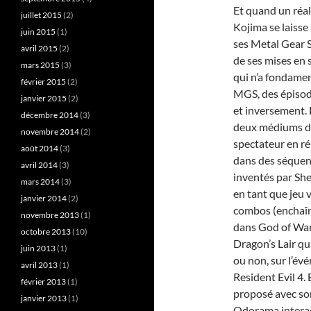
Et quand un réa
juillet 2015
(2)
Kojima se laisse
juin 2015
(1)
ses Metal Gear S
avril 2015
(2)
de ses mises en
mars 2015
(3)
qui n’a fondamen
février 2015
(2)
MGS, des épisod
janvier 2015
(2)
et inversement. 
décembre 2014
(3)
deux médiums dos
novembre 2014
(2)
spectateur en ré
août 2014
(3)
dans des séquenc
avril 2014
(3)
inventés par Sh
mars 2014
(3)
en tant que jeu 
janvier 2014
(2)
combos (enchaîn
novembre 2013
(1)
dans God of War
octobre 2013
(10)
Dragon’s Lair qu
juin 2013
(1)
ou non, sur l’év
avril 2013
(1)
Resident Evil 4.
février 2013
(1)
proposé avec so
janvier 2013
(1)
Odorama interact