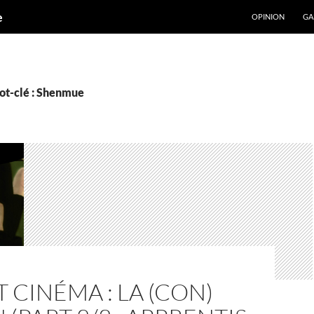
ALLER AU CONT
e
OPINION
GA
ot-clé : Shenmue
T CINÉMA : LA (CON)