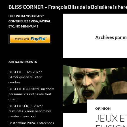
Recherche
BLISS CORNER – François Bliss de la Boissière is her
LIKE WHAT YOU READ ?
CONTRIBUEZ ! VISA, PAYPAL,
ETC. NO MINIMUM !
Archives par m
ARTICLES RÉCENTS
BEST OF FILMS 2025 :
L’Amérique en feu et en
cendres
BEST OF JEUX 2025 : un choix
personnel clair et pas du tout
obscur
BEST OF SÉRIES 2025 :
OPINION
Maturités (« nous ne sommes
JEUX E
pas des chevaux »)
Best of films 2024 : Entrechocs