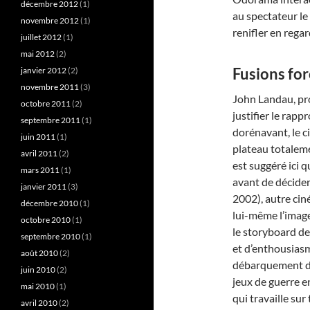
décembre 2012
(1)
au spectateur le
novembre 2012
(1)
renifler en rega
juillet 2012
(1)
mai 2012
(2)
Fusions fo
janvier 2012
(2)
novembre 2011
(3)
John Landau, pr
octobre 2011
(2)
justifier le rap
septembre 2011
(1)
dorénavant, le c
juin 2011
(1)
plateau totalemen
avril 2011
(2)
est suggéré ici
mars 2011
(1)
avant de décider
janvier 2011
(3)
2002), autre ciné
décembre 2010
(1)
lui-même l’image
octobre 2010
(1)
le storyboard de
septembre 2010
(1)
et d’enthousiasm
août 2010
(2)
débarquement de
juin 2010
(2)
jeux de guerre e
mai 2010
(1)
qui travaille sur
avril 2010
(2)