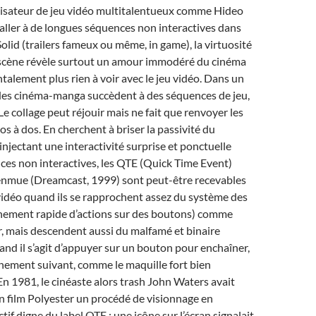
lisateur de jeu vidéo multitalentueux comme Hideo
 aller à de longues séquences non interactives dans
olid (trailers fameux ou même, in game), la virtuosité
 scène révèle surtout un amour immodéré du cinéma
talement plus rien à voir avec le jeu vidéo. Dans un
es cinéma-manga succèdent à des séquences de jeu,
Le collage peut réjouir mais ne fait que renvoyer les
 à dos. En cherchent à briser la passivité du
injectant une interactivité surprise et ponctuelle
es non interactives, les QTE (Quick Time Event)
enmue (Dreamcast, 1999) sont peut-être recevables
vidéo quand ils se rapprochent assez du système des
ement rapide d’actions sur des boutons) comme
, mais descendent aussi du malfamé et binaire
and il s’agit d’appuyer sur un bouton pour enchaîner,
énement suivant, comme le maquille fort bien
 En 1981, le cinéaste alors trash John Waters avait
n film Polyester un procédé de visionnage en
if digne du label QTE : une icône sur l’écran signalait