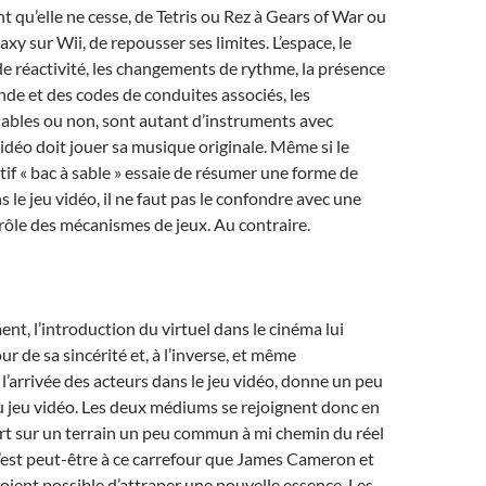
t qu’elle ne cesse, de Tetris ou Rez à Gears of War ou
xy sur Wii, de repousser ses limites. L’espace, le
de réactivité, les changements de rythme, la présence
e et des codes de conduites associés, les
ables ou non, sont autant d’instruments avec
vidéo doit jouer sa musique originale. Même si le
tif « bac à sable » essaie de résumer une forme de
ns le jeu vidéo, il ne faut pas le confondre avec une
ôle des mécanismes de jeux. Au contraire.
nt, l’introduction du virtuel dans le cinéma lui
r de sa sincérité et, à l’inverse, et même
l’arrivée des acteurs dans le jeu vidéo, donne un peu
au jeu vidéo. Les deux médiums se rejoignent donc en
rt sur un terrain un peu commun à mi chemin du réel
 c’est peut-être à ce carrefour que James Cameron et
oient possible d’attraper une nouvelle essence. Les