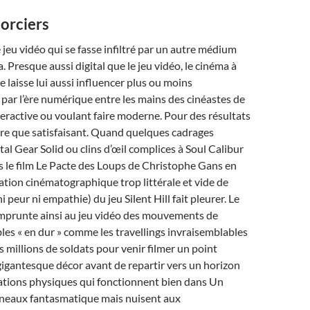
orciers
le jeu vidéo qui se fasse infiltré par un autre médium
 Presque aussi digital que le jeu vidéo, le cinéma à
e laisse lui aussi influencer plus ou moins
ar l’ère numérique entre les mains des cinéastes de
teractive ou voulant faire moderne. Pour des résultats
ure que satisfaisant. Quand quelques cadrages
l Gear Solid ou clins d’œil complices à Soul Calibur
s le film Le Pacte des Loups de Christophe Gans en
tion cinématographique trop littérale et vide de
 peur ni empathie) du jeu Silent Hill fait pleurer. Le
mprunte ainsi au jeu vidéo des mouvements de
es « en dur » comme les travellings invraisemblables
s millions de soldats pour venir filmer un point
igantesque décor avant de repartir vers un horizon
rations physiques qui fonctionnent bien dans Un
neaux fantasmatique mais nuisent aux