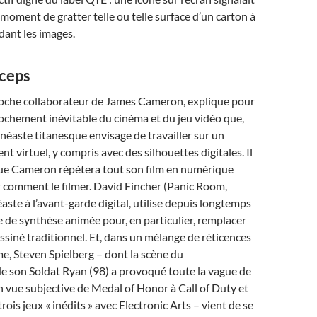
 moment de gratter telle ou telle surface d’un carton à
rdant les images.
rceps
oche collaborateur de James Cameron, explique pour
prochement inévitable du cinéma et du jeu vidéo que,
inéaste titanesque envisage de travailler sur un
t virtuel, y compris avec des silhouettes digitales. Il
 que Cameron répétera tout son film en numérique
 comment le filmer. David Fincher (Panic Room,
aste à l’avant-garde digital, utilise depuis longtemps
 de synthèse animée pour, en particulier, remplacer
ssiné traditionnel. Et, dans un mélange de réticences
e, Steven Spielberg – dont la scène du
 son Soldat Ryan (98) a provoqué toute la vague de
n vue subjective de Medal of Honor à Call of Duty et
 trois jeux « inédits » avec Electronic Arts – vient de se