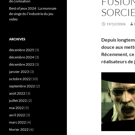
FUSION
de civilisation
Best of jeux 2024 : La monnaie
SORCIE
de singe du l’industrie du jeu
vidéo
19/12/2006
Depuis longtemp
ARCHIVES
douce aux mette
décembre 2025
(3)
Récemment, ce s
décembre 2024
(3)
réalisateurs de 
décembre 2023
(3)
janvier 2023
(3)
octobre 2022
(10)
septembre 2022
(2)
août 2022
(3)
juillet 2022
(2)
mai 2022
(5)
avril 2022
(3)
mars 2022
(4)
février 2022
(6)