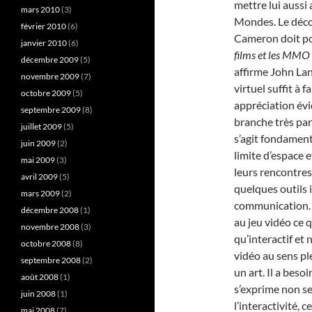
mettre lui aussi
mars 2010
(3)
Mondes. Le déco
février 2010
(6)
Cameron doit pou
janvier 2010
(6)
films et les MMO 
décembre 2009
(5)
affirme John Lan
novembre 2009
(7)
virtuel suffit à
octobre 2009
(5)
appréciation év
septembre 2009
(8)
branche très par
juillet 2009
(5)
s’agit fondament
juin 2009
(2)
limite d’espace 
mai 2009
(3)
leurs rencontres
avril 2009
(5)
quelques outils i
mars 2009
(2)
communication…)
décembre 2008
(1)
au jeu vidéo ce q
novembre 2008
(3)
qu’interactif et 
octobre 2008
(8)
vidéo au sens pl
septembre 2008
(2)
un art. Il a beso
août 2008
(1)
s’exprime non s
juin 2008
(1)
l’interactivité, 
mai 2008
(7)