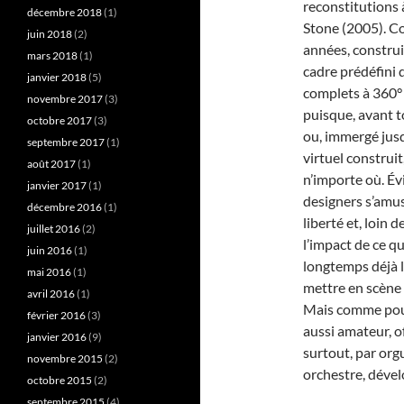
reconstitutions 
décembre 2018
(1)
Stone (2005). Co
juin 2018
(2)
années, construi
mars 2018
(1)
cadre prédéfini 
janvier 2018
(5)
complets à 360° 
novembre 2017
(3)
puisque, avant t
octobre 2017
(3)
ou, immergé jusq
septembre 2017
(1)
virtuel construit
août 2017
(1)
n’importe où. Év
janvier 2017
(1)
designers s’amus
décembre 2016
(1)
liberté et, loin 
juillet 2016
(2)
l’impact de ce qu
juin 2016
(1)
longtemps déjà l
mai 2016
(1)
mettre en scène
avril 2016
(1)
Mais comme pour 
février 2016
(3)
aussi amateur, o
janvier 2016
(9)
surtout, par org
novembre 2015
(2)
orchestre, dével
octobre 2015
(2)
septembre 2015
(4)