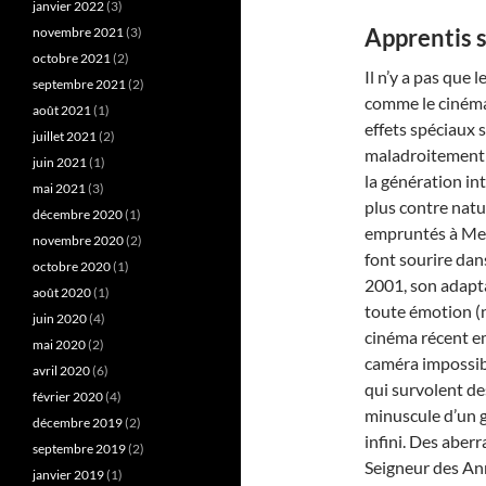
janvier 2022
(3)
Apprentis s
novembre 2021
(3)
octobre 2021
(2)
Il n’y a pas que 
septembre 2021
(2)
comme le cinéma.
août 2021
(1)
effets spéciaux s
juillet 2021
(2)
maladroitement p
juin 2021
(1)
la génération in
mai 2021
(3)
plus contre nat
décembre 2020
(1)
empruntés à Meta
novembre 2020
(2)
font sourire dan
octobre 2020
(1)
2001, son adapta
août 2020
(1)
toute émotion (ni
juin 2020
(4)
cinéma récent e
mai 2020
(2)
caméra impossibl
avril 2020
(6)
qui survolent de
février 2020
(4)
minuscule d’un g
décembre 2019
(2)
infini. Des aber
septembre 2019
(2)
Seigneur des An
janvier 2019
(1)