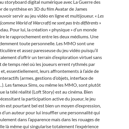
 au storyboard digital numérique avec La Guerre des
r de synthèse en 3D du film Avatar de James
voir servir au jeu vidéo en ligne et multijoueur. «
Les
(comme World of Warcraft) ne sont pas très différents
»
dau. Pour lui, la création « physique » d’un monde
 faire le rapprochement entre les deux médiums. Une
idemment toute personnelle. Les MMO sont une
ticulière et assez paresseuse du jeu vidéo puisqu’il
alement d’offrir un terrain d’exploration virtuel sans
et de temps réel où les joueurs errent rythmés par
 et, essentiellement, leurs affrontements à l’aide de
nteractifs (armes, gestions d’objets, interface de
. Les fameux Sims, ou même les MMO, sont plutôt
ue la télé réalité (Loft Story) est au cinéma. Bien
nécessitant la participation active du joueur, le jeu
ein est pourtant bel est bien un moyen d’expression,
in d’un auteur pour lui insuffler une personnalité qui
eulement dans l’apparence mais dans les rouages de
celle là même qui singularise totalement l’expérience