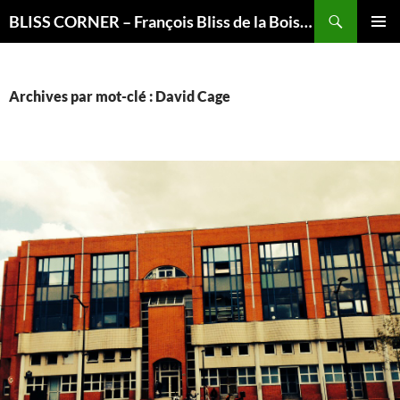
Recherche
BLISS CORNER – François Bliss de la Boissière is here
ALLER
MENU
AU
PRINCI
CONTENU
Archives par mot-clé : David Cage