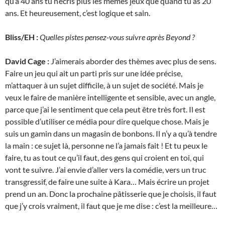
qu’à 40 ans tu n’écris plus les mêmes jeux que quand tu as 20
ans. Et heureusement, c’est logique et sain.
Bliss/EH :
Quelles pistes pensez-vous suivre après Beyond ?
David Cage :
J’aimerais aborder des thèmes avec plus de sens.
Faire un jeu qui ait un parti pris sur une idée précise,
m’attaquer à un sujet difficile, à un sujet de société. Mais je
veux le faire de manière intelligente et sensible, avec un angle,
parce que j’ai le sentiment que cela peut être très fort. Il est
possible d’utiliser ce média pour dire quelque chose. Mais je
suis un gamin dans un magasin de bonbons. Il n’y a qu’à tendre
la main : ce sujet là, personne ne l’a jamais fait ! Et tu peux le
faire, tu as tout ce qu’il faut, des gens qui croient en toi, qui
vont te suivre. J’ai envie d’aller vers la comédie, vers un truc
transgressif, de faire une suite à Kara… Mais écrire un projet
prend un an. Donc la prochaine pâtisserie que je choisis, il faut
que j’y crois vraiment, il faut que je me dise : c’est la meilleure…