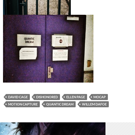
DAVID CAGE
DISHONORED
ELLEN PAGE
MOCAP
MOTION CAPTURE
QUANTIC DREAM
WILLEM DAFOE