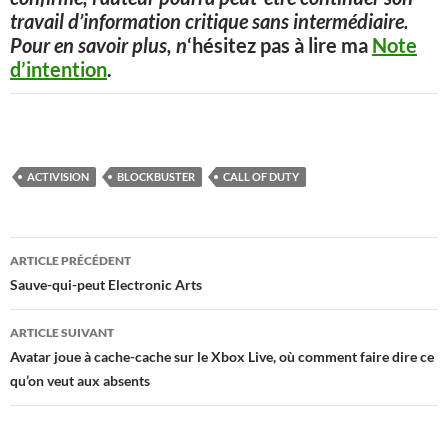
travail d’information critique sans intermédiaire.
Pour en savoir plus, n
‘hésitez pas à lire ma
Note
d’intention
.
ACTIVISION
BLOCKBUSTER
CALL OF DUTY
Navigation
ARTICLE PRÉCÉDENT
des
Sauve-qui-peut Electronic Arts
articles
ARTICLE SUIVANT
Avatar joue à cache-cache sur le Xbox Live, où comment faire dire ce
qu’on veut aux absents