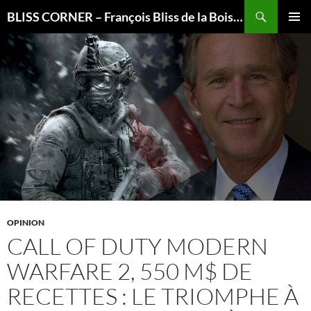
Recherche
BLISS CORNER – François Bliss de la Boissière is here
ALLER
MENU
AU
PRINCI
CONTENU
OPINION
CALL OF DUTY MODERN
WARFARE 2, 550 M$ DE
RECETTES : LE TRIOMPHE À