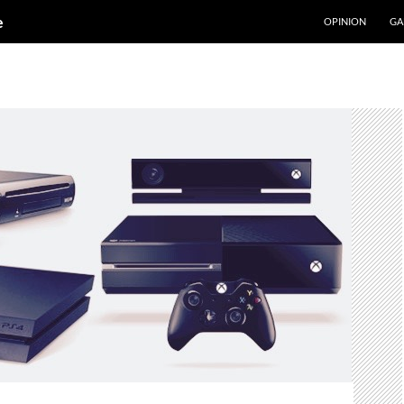
ALLER AU CONT
e
OPINION
GA