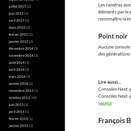
Les caméras ass
juillet 2015
(2)
éléments par le g
juin 2015
(1)
reconnaître la m
avril 2015
(2)
mars 2015
(3)
février 2015
(2)
Point noir
janvier 2015
(2)
Aucune console 
décembre 2014
(3)
des générations
novembre 2014
(2)
août 2014
(3)
avril 2014
(3)
mars 2014
(3)
Lire aussi…
janvier 2014
(2)
Consoles Next-ge
novembre 2013
(1)
Consoles Next-ge
octobre 2013
(10)
vapeur
juin 2013
(1)
avril 2013
(1)
François B
février 2013
(1)
janvier 2013
(1)