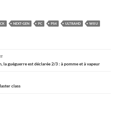
CK
NEXT-GEN
PC
PS4
ULTRAHD
WII U
on
NT
, la guéguerre est déclarée 2/3 : à pomme et à vapeur
aster class