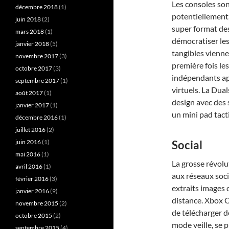
Les consoles son
décembre 2018
(1)
potentiellement
juin 2018
(2)
super format des
mars 2018
(1)
démocratiser les
janvier 2018
(5)
tangibles vienne
novembre 2017
(3)
première fois le
octobre 2017
(3)
indépendants ap
septembre 2017
(1)
virtuels. La Dua
août 2017
(1)
design avec des s
janvier 2017
(1)
un mini pad tact
décembre 2016
(1)
juillet 2016
(2)
juin 2016
(1)
Social
mai 2016
(1)
La grosse révolut
avril 2016
(1)
aux réseaux soci
février 2016
(3)
extraits images 
janvier 2016
(9)
distance. Xbox 
novembre 2015
(2)
de télécharger de
octobre 2015
(2)
mode veille, se p
septembre 2015
(4)