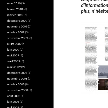
mars 2010
(3)
d’information
février 2010
(6)
plus, n
‘hésit
janvier 2010
(6)
décembre 2009
(5)
novembre 2009
(7)
octobre 2009
(5)
septembre 2009
(8)
juillet 2009
(5)
juin 2009
(2)
mai 2009
(3)
avril 2009
(5)
mars 2009
(2)
décembre 2008
(1)
novembre 2008
(3)
octobre 2008
(8)
septembre 2008
(2)
août 2008
(1)
juin 2008
(1)
mai 2008
(7)