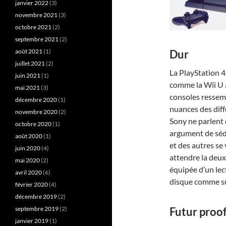
janvier 2022
(3)
novembre 2021
(3)
octobre 2021
(2)
septembre 2021
(2)
août 2021
(1)
Dur
juillet 2021
(2)
La PlayStation 
juin 2021
(1)
comme la Wii U a
mai 2021
(3)
consoles ressem
décembre 2020
(1)
nuances des diff
novembre 2020
(2)
Sony ne parlent 
octobre 2020
(1)
argument de séd
août 2020
(1)
et des autres se
juin 2020
(4)
attendre la deux
mai 2020
(2)
équipée d’un lect
avril 2020
(6)
disque comme sur
février 2020
(4)
décembre 2019
(2)
septembre 2019
(2)
Futur proo
janvier 2019
(1)