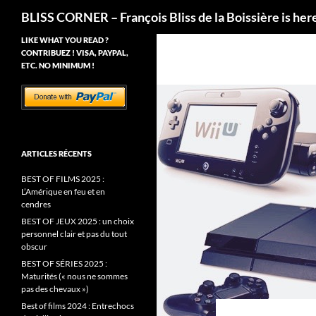
Recherche
BLISS CORNER – François Bliss de la Boissière is her
LIKE WHAT YOU READ ?
CONTRIBUEZ ! VISA, PAYPAL,
ETC. NO MINIMUM !
ARTICLES RÉCENTS
BEST OF FILMS 2025 :
L’Amérique en feu et en
cendres
BEST OF JEUX 2025 : un choix
personnel clair et pas du tout
obscur
BEST OF SÉRIES 2025 :
Maturités (« nous ne sommes
pas des chevaux »)
Best of films 2024 : Entrechocs