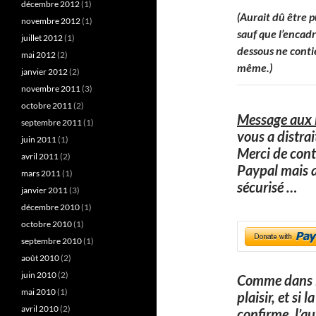
décembre 2012
(1)
(Aurait dû être 
novembre 2012
(1)
sauf que l’encad
juillet 2012
(1)
dessous ne contien
mai 2012
(2)
même.)
janvier 2012
(2)
novembre 2011
(3)
octobre 2011
(2)
Message aux l
septembre 2011
(1)
vous a distra
juin 2011
(1)
Merci de cont
avril 2011
(2)
Paypal mais 
mars 2011
(1)
sécurisé
…
janvier 2011
(3)
décembre 2010
(1)
octobre 2010
(1)
septembre 2010
(1)
août 2010
(2)
juin 2010
(2)
Comme dans l
mai 2010
(1)
plaisir, et si
avril 2010
(2)
confirme, l’a