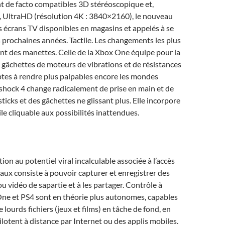
t de facto compatibles 3D stéréoscopique et,
, UltraHD (résolution 4K : 3840×2160), le nouveau
 écrans TV disponibles en magasins et appelés à se
 prochaines années. Tactile. Les changements les plus
nt des manettes. Celle de la Xbox One équipe pour la
s gâchettes de moteurs de vibrations et de résistances
tes à rendre plus palpables encore les mondes
lshock 4 change radicalement de prise en main et de
ticks et des gâchettes ne glissant plus. Elle incorpore
ile cliquable aux possibilités inattendues.
ion au potentiel viral incalculable associée à l’accès
aux consiste à pouvoir capturer et enregistrer des
ou vidéo de sapartie et à les partager. Contrôle à
One et PS4 sont en théorie plus autonomes, capables
 lourds fichiers (jeux et films) en tâche de fond, en
ilotent à distance par Internet ou des applis mobiles.