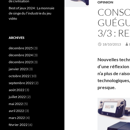
de civilisation
OPINION
Best of jeux 2024 : La monnaie
CONSOL
de singe du l’industrie du jeu
vidéo
GUÉGU
3/3 : 
ARCHIVES
18/10/2013
décembre 2025
(3)
décembre 2024
(3)
Nouvelles techn
décembre 2023
(3)
d’une réflexion
janvier 2023
(3)
n’a plus de rais
octobre 2022
(10)
technologiques,
septembre 2022
(2)
presque.
août 2022
(3)
juillet 2022
(2)
mai 2022
(5)
avril 2022
(3)
mars 2022
(4)
février 2022
(6)