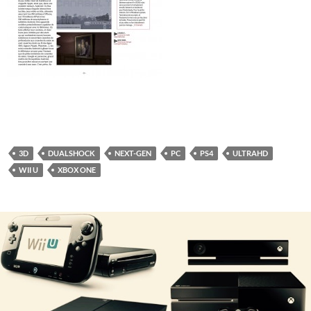
3D
DUALSHOCK
NEXT-GEN
PC
PS4
ULTRAHD
WII U
XBOX ONE