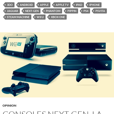
3DO
ANDROID
APPLE
APPLE TV
IPAD
IPHONE
JAGUAR
NEXT-GEN
PHANTOM
PIPPIN
PS4
PSVITA
STEAM MACHINE
WII U
XBOX ONE
OPINION