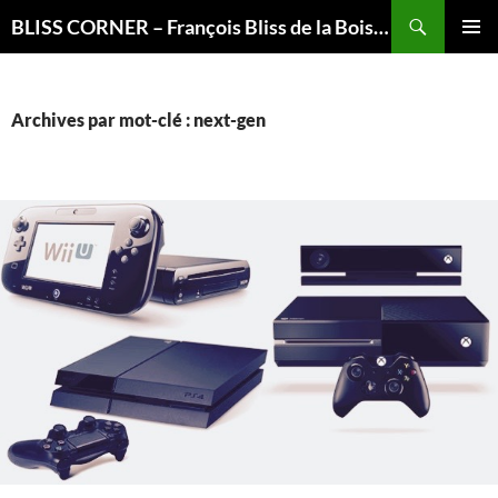
Recherche
BLISS CORNER – François Bliss de la Boissière is here
ALLER
MENU
AU
PRINCI
CONTENU
Archives par mot-clé : next-gen