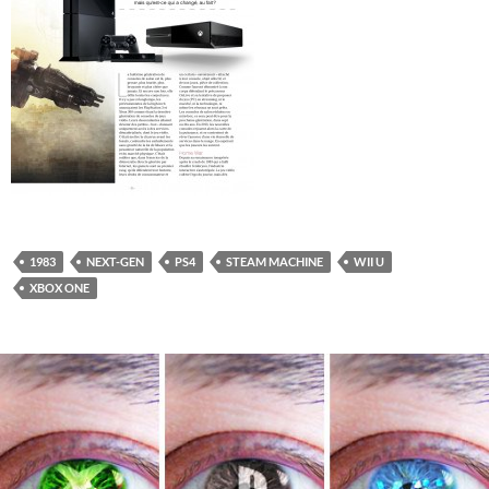
1983
NEXT-GEN
PS4
STEAM MACHINE
WII U
XBOX ONE