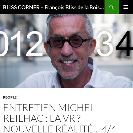
Recherche
BLISS CORNER – François Bliss de la Boissière is here
ALLER
MENU
AU
PRINCI
CONTENU
PEOPLE
ENTRETIEN MICHEL
REILHAC : LA VR ?
NOUVELLE RÉALITÉ… 4/4