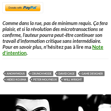
Comme dans la rue, pas de minimum requis. Ça fera
plaisir, et si la révolution des microtransactions se
confirme, l’auteur pourra peut-être continuer son
travail d’information critique sans intermédiaire.
Pour en savoir plus, n
‘hésitez pas à lire ma
Note
d’intention
.
ANONYMOUS
CRUNCH MODE
DAVID CAGE
GAME DESIGNER
HIDEO KOJIMA
PETER MOLYNEUX
WILL WRIGHT