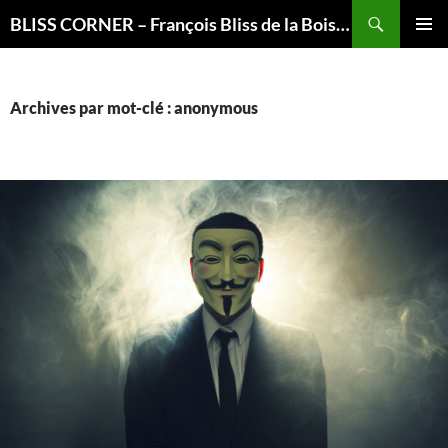
Recherche
BLISS CORNER – François Bliss de la Boissière is here
ALLER
MENU
AU
PRINCI
CONTENU
Archives par mot-clé : anonymous