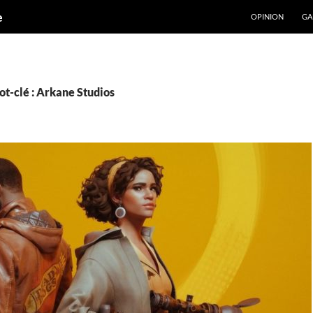
ALLER AU CONT
e
OPINION
GA
t-clé : Arkane Studios