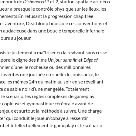
teampunk de
Dishonored 1
et
2
, station spatiale art déco
joueur a presque le contrôle physique sur les lieux, les
ènements.En refusant la progression chapitrée
e l’aventure, Deathloop bouscule ces conventions et
n audacieuse dans une boucle temporelle infernale
ours au joueur.
siste justement à maîtriser en la revivant sans cesse
porelle digne des films
Un jour sans fin
et
Edge of
onnier d’une île rocheuse où des millionnaires
t inventés une journée éternelle de jouissance, le
e les mêmes 24h du matin au soir en se réveillant
e de sable noir d’une mer gelée. Totalement
le scénario, les règles complexes de gameplay
e copieuse et gymnastique cérébrale avant de
njeux et surtout la méthode à suivre. Une charge
er qui conduit le joueur/cobaye à ressentir
 et intellectuellement le gameplay et le scénario