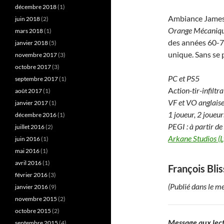
décembre 2018
(1)
Ambiance James 
juin 2018
(2)
Orange Mécaniq
mars 2018
(1)
des années 60-7
janvier 2018
(5)
unique. Sans se 
novembre 2017
(3)
octobre 2017
(3)
PC et PS5
septembre 2017
(1)
A
ction-tir-infilt
août 2017
(1)
VF et VO anglaise
janvier 2017
(1)
1 joueur, 2 joueur
décembre 2016
(1)
PEGI : à partir de
juillet 2016
(2)
Arkane Studios (
juin 2016
(1)
mai 2016
(1)
avril 2016
(1)
François Blis
février 2016
(3)
(Publié dans le 
janvier 2016
(9)
novembre 2015
(2)
octobre 2015
(2)
Message aux lect
septembre 2015
(4)