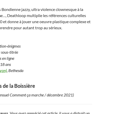
Bondienne jazzy, ultra violence clownesque à la
ue
…, Deathloop multiplie les références culturelles
0 et donne à jouer une oeuvre plastique complexe et
prendre pour autant trop au sérieux.
ration-énigmes
 sous-titrée
s en ligne
 18 ans
Lyon)
, Bethesda
s de la Boissière
mensuel Comment ça marche / décembre 2021)
eurs.
Vous avez apprécié cet article, il vous a distrait un