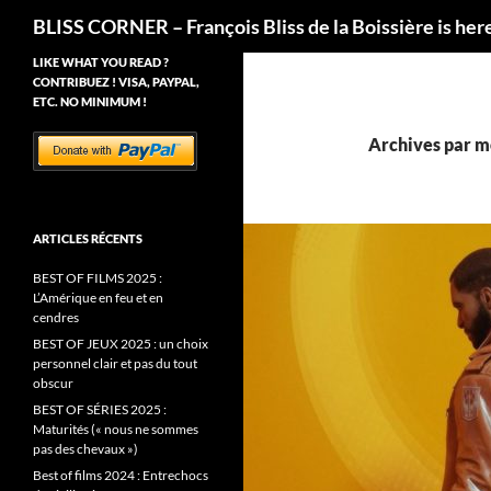
Recherche
BLISS CORNER – François Bliss de la Boissière is her
LIKE WHAT YOU READ ?
CONTRIBUEZ ! VISA, PAYPAL,
ETC. NO MINIMUM !
Archives par mo
ARTICLES RÉCENTS
BEST OF FILMS 2025 :
L’Amérique en feu et en
cendres
BEST OF JEUX 2025 : un choix
personnel clair et pas du tout
obscur
BEST OF SÉRIES 2025 :
Maturités (« nous ne sommes
pas des chevaux »)
Best of films 2024 : Entrechocs