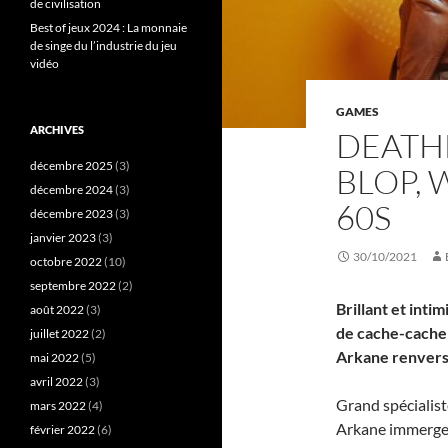
de civilisation
Best of jeux 2024 : La monnaie
de singe du l’industrie du jeu
vidéo
GAMES
ARCHIVES
DEATHL
décembre 2025
(3)
BLOP, 
décembre 2024
(3)
60S
décembre 2023
(3)
janvier 2023
(3)
30/10/2021
octobre 2022
(10)
septembre 2022
(2)
Brillant et inti
août 2022
(3)
de cache-cache u
juillet 2022
(2)
Arkane renverse
mai 2022
(5)
avril 2022
(3)
Grand spécialist
mars 2022
(4)
Arkane immergen
février 2022
(6)