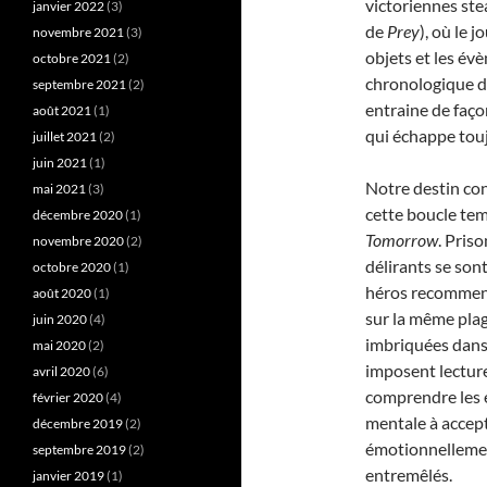
victoriennes s
janvier 2022
(3)
de
Prey
), où le 
novembre 2021
(3)
objets et les év
octobre 2021
(2)
chronologique d
septembre 2021
(2)
entraine de faço
août 2021
(1)
qui échappe touj
juillet 2021
(2)
juin 2021
(1)
Notre destin con
mai 2021
(3)
cette boucle tem
décembre 2020
(1)
Tomorrow
. Pris
novembre 2020
(2)
délirants se son
octobre 2020
(1)
héros recommenc
août 2020
(1)
sur la même plag
juin 2020
(4)
imbriquées dans 
mai 2020
(2)
imposent lectur
avril 2020
(6)
comprendre les e
février 2020
(4)
mentale à accept
décembre 2019
(2)
émotionnellement
septembre 2019
(2)
entremêlés.
janvier 2019
(1)