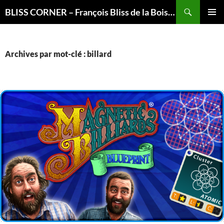
Recherche
BLISS CORNER – François Bliss de la Boissière is here
ALLER
MENU
AU
PRINCI
CONTENU
Archives par mot-clé : billard