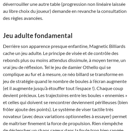
déverrouiller une autre table (progression non linéaire laissée
au libre choix du joueur) demande en revanche la consultation
des règles avancées.
Jeu adulte fondamental
Derrière son apparence presque enfantine, Magnetic Billiards
cache un jeu adulte. Le principe de visée et de contrôle des
rebonds plus ou moins attendus dissimule, à moyen terme, un
vrai jeu de réflexion. Tel le jeu de damier Othello qui se
complique au fur et à mesure, ce néo billard se transforme en
jeu de stratégie quand le nombre de boules à l’écran augmente
(et il augmente jusqu’à étouffer tout l’espace !). Chaque coup
devient précieux. Les trajectoires entre les boules « ennemies »
et celles qui doivent se rencontrer deviennent périlleuses (bien
frôler ajoute des points). Le système de viser tactile très
novateur (avec deux variations optionnelles à essayer) permet
de maîtriser finement la force de propulsion. Rien n’empêche
de déclencher un chaos rageur dans la foule trop bien rangée