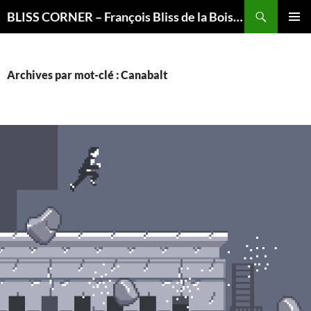
Recherche
BLISS CORNER – François Bliss de la Boissière is here
ALLER
MENU
AU
PRINCI
CONTENU
Archives par mot-clé : Canabalt