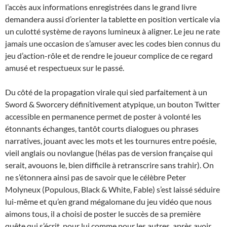
l’accès aux informations enregistrées dans le grand livre
demandera aussi d’orienter la tablette en position verticale via
un culotté système de rayons lumineux à aligner. Le jeu ne rate
jamais une occasion de s’amuser avec les codes bien connus du
jeu d’action-rôle et de rendre le joueur complice de ce regard
amusé et respectueux sur le passé.
Du côté de la propagation virale qui sied parfaitement à un
Sword & Sworcery définitivement atypique, un bouton Twitter
accessible en permanence permet de poster à volonté les
étonnants échanges, tantôt courts dialogues ou phrases
narratives, jouant avec les mots et les tournures entre poésie,
vieil anglais ou novlangue (hélas pas de version française qui
serait, avouons le, bien difficile à retranscrire sans trahir). On
ne s’étonnera ainsi pas de savoir que le célèbre Peter
Molyneux (Populous, Black & White, Fable) s’est laissé séduire
lui-même et qu’en grand mégalomane du jeu vidéo que nous
aimons tous, il a choisi de poster le succès de sa première
quête qui s’écrit, pour lui comme pour les autres, après avoir