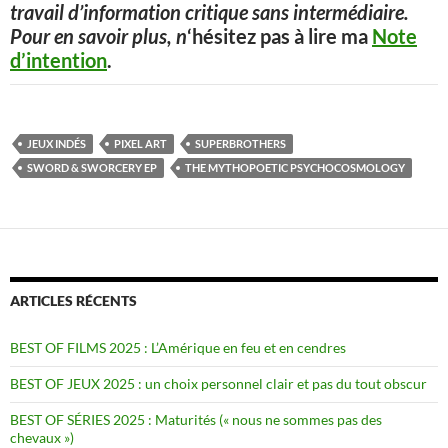
travail d’information critique sans intermédiaire.
Pour en savoir plus, n
‘hésitez pas à lire ma
Note
d’intention
.
JEUX INDÉS
PIXEL ART
SUPERBROTHERS
SWORD & SWORCERY EP
THE MYTHOPOETIC PSYCHOCOSMOLOGY
ARTICLES RÉCENTS
BEST OF FILMS 2025 : L’Amérique en feu et en cendres
BEST OF JEUX 2025 : un choix personnel clair et pas du tout obscur
BEST OF SÉRIES 2025 : Maturités (« nous ne sommes pas des
chevaux »)