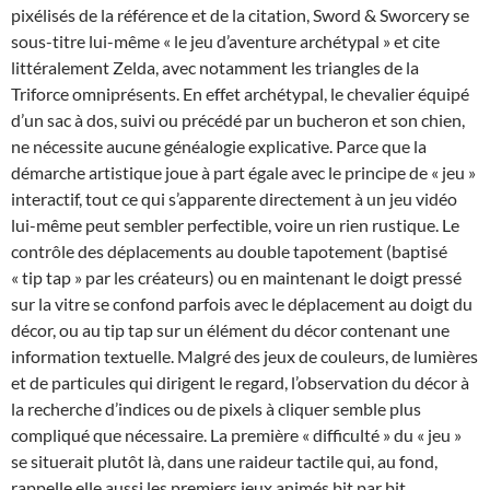
pixélisés de la référence et de la citation, Sword & Sworcery se
sous-titre lui-même « le jeu d’aventure archétypal » et cite
littéralement Zelda, avec notamment les triangles de la
Triforce omniprésents. En effet archétypal, le chevalier équipé
d’un sac à dos, suivi ou précédé par un bucheron et son chien,
ne nécessite aucune généalogie explicative. Parce que la
démarche artistique joue à part égale avec le principe de « jeu »
interactif, tout ce qui s’apparente directement à un jeu vidéo
lui-même peut sembler perfectible, voire un rien rustique. Le
contrôle des déplacements au double tapotement (baptisé
« tip tap » par les créateurs) ou en maintenant le doigt pressé
sur la vitre se confond parfois avec le déplacement au doigt du
décor, ou au tip tap sur un élément du décor contenant une
information textuelle. Malgré des jeux de couleurs, de lumières
et de particules qui dirigent le regard, l’observation du décor à
la recherche d’indices ou de pixels à cliquer semble plus
compliqué que nécessaire. La première « difficulté » du « jeu »
se situerait plutôt là, dans une raideur tactile qui, au fond,
rappelle elle aussi les premiers jeux animés bit par bit.