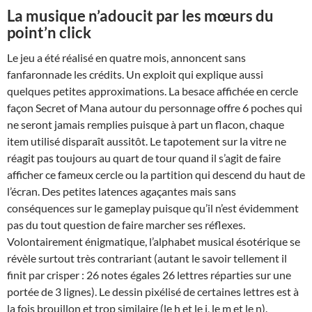
La musique n’adoucit par les mœurs du
point’n click
Le jeu a été réalisé en quatre mois, annoncent sans
fanfaronnade les crédits. Un exploit qui explique aussi
quelques petites approximations. La besace affichée en cercle
façon Secret of Mana autour du personnage offre 6 poches qui
ne seront jamais remplies puisque à part un flacon, chaque
item utilisé disparaît aussitôt. Le tapotement sur la vitre ne
réagit pas toujours au quart de tour quand il s’agit de faire
afficher ce fameux cercle ou la partition qui descend du haut de
l’écran. Des petites latences agaçantes mais sans
conséquences sur le gameplay puisque qu’il n’est évidemment
pas du tout question de faire marcher ses réflexes.
Volontairement énigmatique, l’alphabet musical ésotérique se
révèle surtout très contrariant (autant le savoir tellement il
finit par crisper : 26 notes égales 26 lettres réparties sur une
portée de 3 lignes). Le dessin pixélisé de certaines lettres est à
la fois brouillon et trop similaire (le h et le i, le m et le n).