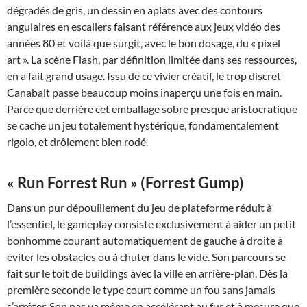
dégradés de gris, un dessin en aplats avec des contours
angulaires en escaliers faisant référence aux jeux vidéo des
années 80 et voilà que surgit, avec le bon dosage, du « pixel
art ». La scène Flash, par définition limitée dans ses ressources,
en a fait grand usage. Issu de ce vivier créatif, le trop discret
Canabalt passe beaucoup moins inaperçu une fois en main.
Parce que derrière cet emballage sobre presque aristocratique
se cache un jeu totalement hystérique, fondamentalement
rigolo, et drôlement bien rodé.
« Run Forrest Run » (Forrest Gump)
Dans un pur dépouillement du jeu de plateforme réduit à
l’essentiel, le gameplay consiste exclusivement à aider un petit
bonhomme courant automatiquement de gauche à droite à
éviter les obstacles ou à chuter dans le vide. Son parcours se
fait sur le toit de buildings avec la ville en arrière-plan. Dès la
première seconde le type court comme un fou sans jamais
s’arrêter. Son pas va même en accélérant au fur et à mesure que