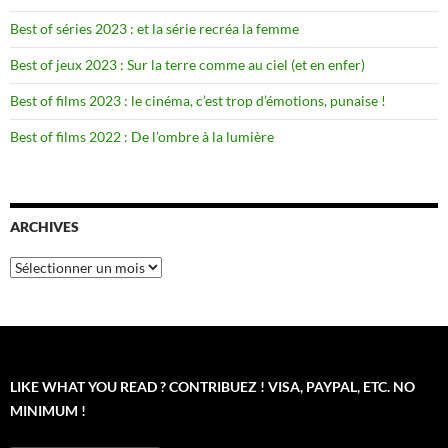
Best of séries 2023 : et la série recréa la femme
Best of jeux 2023 : Sur la terre comme au ciel (et en enfer)
Best of films 2023 : le cinéma, c’est trop d’émotions, punaise !
Best of films 2022 : De l’ombre à la lumière
ARCHIVES
Archives
LIKE WHAT YOU READ ? CONTRIBUEZ ! VISA, PAYPAL, ETC. NO
MINIMUM !