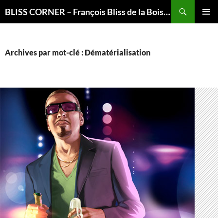
Recherche
BLISS CORNER – François Bliss de la Boissière is here
ALLER
MENU
AU
PRINCI
CONTENU
Archives par mot-clé : Dématérialisation