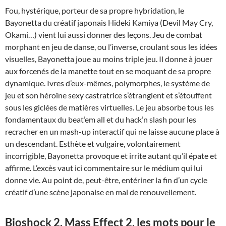
Fou, hystérique, porteur de sa propre hybridation, le
Bayonetta du créatif japonais Hideki Kamiya (Devil May Cry,
Okami…) vient lui aussi donner des leçons. Jeu de combat
morphant en jeu de danse, ou l’inverse, croulant sous les idées
visuelles, Bayonetta joue au moins triple jeu. Il donne à jouer
aux forcenés de la manette tout en se moquant de sa propre
dynamique. Ivres d’eux-mêmes, polymorphes, le système de
jeu et son héroïne sexy castratrice s’étranglent et s’étouffent
sous les giclées de matières virtuelles. Le jeu absorbe tous les
fondamentaux du beat’em all et du hack’n slash pour les
recracher en un mash-up interactif qui ne laisse aucune place à
un descendant. Esthète et vulgaire, volontairement
incorrigible, Bayonetta provoque et irrite autant qu’il épate et
affirme. L’excès vaut ici commentaire sur le médium qui lui
donne vie. Au point de, peut-être, entériner la fin d’un cycle
créatif d’une scène japonaise en mal de renouvellement.
Bioshock 2, Mass Effect 2, les mots pour le