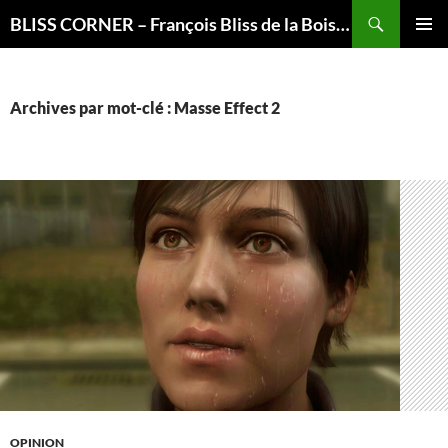
Recherche
BLISS CORNER – François Bliss de la Boissière is here
ALLER
MENU
AU
PRINCI
CONTENU
Archives par mot-clé : Masse Effect 2
OPINION