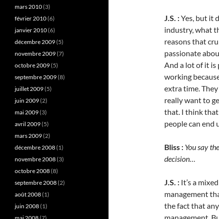
mars 2010
(3)
J.S. :
Yes, but it
février 2010
(6)
industry, what th
janvier 2010
(6)
reasons that cru
décembre 2009
(5)
passionate about
novembre 2009
(7)
And a lot of it i
octobre 2009
(5)
working because 
septembre 2009
(8)
extra time. The
juillet 2009
(5)
really want to g
juin 2009
(2)
that. I think tha
mai 2009
(3)
people can end u
avril 2009
(5)
mars 2009
(2)
Bliss :
You say the
décembre 2008
(1)
decision…
novembre 2008
(3)
octobre 2008
(8)
J.S. :
It’s a mixe
septembre 2008
(2)
management that’
août 2008
(1)
the fact that an
juin 2008
(1)
management. But 
mai 2008
(7)