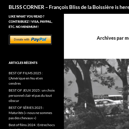
Recherche
BLISS CORNER – François Bliss de la Boissière is her
LIKE WHAT YOU READ ?
CONTRIBUEZ ! VISA, PAYPAL,
ETC. NO MINIMUM !
Archives par mo
ARTICLES RÉCENTS
BEST OF FILMS 2025 :
L’Amérique en feu et en
cendres
BEST OF JEUX 2025 : un choix
personnel clair et pas du tout
obscur
BEST OF SÉRIES 2025 :
Maturités (« nous ne sommes
pas des chevaux »)
Best of films 2024 : Entrechocs