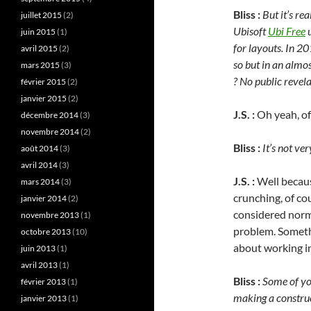
Bliss :
But it’s re
juillet 2015
(2)
Ubisoft
Ubi Free
u
juin 2015
(1)
for layouts. In 20
avril 2015
(2)
so but in an almos
mars 2015
(3)
? No public revela
février 2015
(2)
janvier 2015
(2)
J.S. :
Oh yeah, of 
décembre 2014
(3)
novembre 2014
(2)
Bliss :
It’s not ve
août 2014
(3)
avril 2014
(3)
J.S. :
Well because
mars 2014
(3)
crunching, of cou
janvier 2014
(2)
considered normal
novembre 2013
(1)
problem. Somethi
octobre 2013
(10)
about working in
juin 2013
(1)
avril 2013
(1)
Bliss :
Some of you
février 2013
(1)
making a constru
janvier 2013
(1)