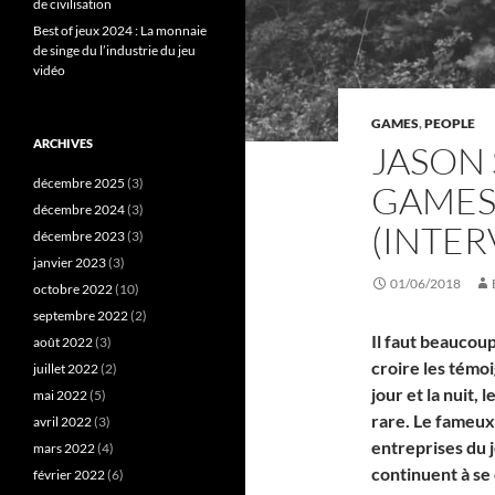
de civilisation
Best of jeux 2024 : La monnaie
de singe du l’industrie du jeu
vidéo
GAMES
,
PEOPLE
ARCHIVES
JASON 
décembre 2025
(3)
GAMES 
décembre 2024
(3)
(INTER
décembre 2023
(3)
janvier 2023
(3)
01/06/2018
octobre 2022
(10)
septembre 2022
(2)
Il faut beaucoup
août 2022
(3)
croire les témoi
juillet 2022
(2)
jour et la nuit,
mai 2022
(5)
rare. Le fameu
avril 2022
(3)
entreprises du j
mars 2022
(4)
continuent à s
février 2022
(6)