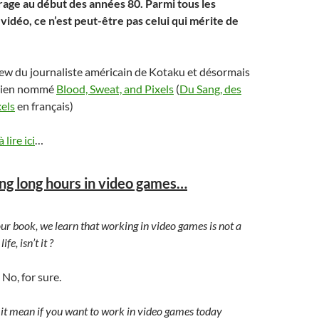
arage au début des années 80. Parmi tous les
 vidéo, ce n’est peut-être pas celui qui mérite de
view du journaliste américain de Kotaku et désormais
 bien nommé
Blood, Sweat, and Pixels
(
Du Sang, des
xels
en français)
à lire ici
…
ng long hours in video games…
ur book, we learn that working in video games is not a
e, isn’t it ?
No, for sure.
it mean if you want to work in video games today