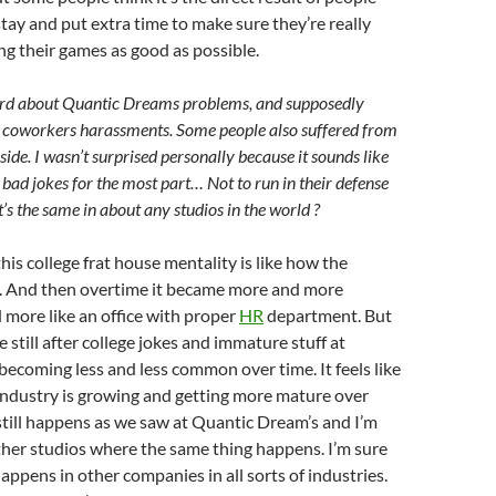
stay and put extra time to make sure they’re really
g their games as good as possible.
rd about Quantic Dreams problems, and supposedly
oworkers harassments. Some people also suffered from
ide. I wasn’t surprised personally because it sounds like
bad jokes for the most part… Not to run in their defense
t’s the same in about any studios in the world ?
 this college frat house mentality is like how the
d. And then overtime it became more and more
 more like an office with proper
HR
department. But
e still after college jokes and immature stuff at
s becoming less and less common over time. It feels like
industry is growing and getting more mature over
t still happens as we saw at Quantic Dream’s and I’m
ther studios where the same thing happens. I’m sure
appens in other companies in all sorts of industries.