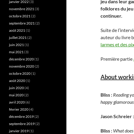
jeu dans leur g
janvier 2022
(3)
folklores du jeu
novembre 2021
(3)
continuer.
octobre 2021
(2)
septembre 2021
(2)
Suite de l’inter
août 2021
(1)
auteur du livre
juillet 2021
(2)
larmes et des pi
juin 2021
(1)
mai 2021
(3)
Première partie
décembre 2020
(1)
novembre 2020
(2)
octobre 2020
(1)
About worki
août 2020
(1)
juin 2020
(4)
Bliss :
Reading yo
mai 2020
(2)
happy glamorous lif
avril 2020
(6)
février 2020
(4)
Jason Schreier :
décembre 2019
(2)
septembre 2019
(2)
Bliss :
What does 
janvier 2019
(1)