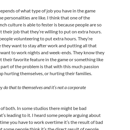
 depends of what type of job you have in the game
e personalities are like. I think that one of the
nch culture is able to fester is because people are so
 their job that they’re willing to put on extra hours.
s people volunteering to put extra hours. They’re
they want to stay after work and putting all that
y want to work nights and week-ends. They know they
et their favorite feature in the game or something like
t part of the problem is that with this much passion
p hurting themselves, or hurting their families.
y do that to themselves and it’s not a corporate
d of both. In some studios there might be bad
s leading to it. I heard some people arguing about
ytime you have to work overtime it’s the result of bad
some people think it’s the direct result of people