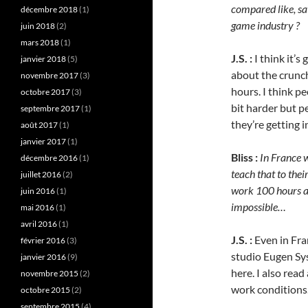
compared like, sa
décembre 2018
(1)
game industry ?
juin 2018
(2)
mars 2018
(1)
J.S. :
I think it’s
janvier 2018
(5)
about the crunch
novembre 2017
(3)
hours. I think p
octobre 2017
(3)
bit harder but p
septembre 2017
(1)
they’re getting i
août 2017
(1)
janvier 2017
(1)
Bliss :
In France 
décembre 2016
(1)
teach that to thei
juillet 2016
(2)
work 100 hours a 
juin 2016
(1)
impossible…
mai 2016
(1)
avril 2016
(1)
J.S. :
Even in Fran
février 2016
(3)
studio Eugen S
janvier 2016
(9)
here. I also re
novembre 2015
(2)
work condition
octobre 2015
(2)
septembre 2015
(4)