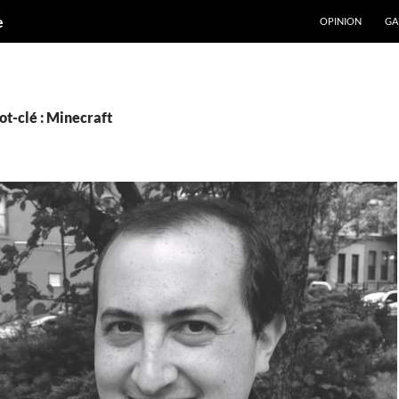
ALLER AU CONT
e
OPINION
GA
t-clé : Minecraft