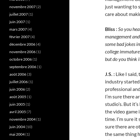
just wanting to 
novembre 2007
(2)
care about makin
juillet 2007
(1)
juin 2007
(1)
Bliss :
So you hea
mars 2007
(4)
management and c
février 2007
(4)
some bad jokes ins
décembre 2006
(4)
college immature 
novembre 2006
(1)
but do you think i
octobre 2006
(1)
septembre 2006
(1)
J.S. :
Like I said,
août 2006
(3)
industry starte
juillet 2006
(1)
professional and
juin 2006
(2)
I’m sure there ar
août 2005
(1)
studio’s. But it’
juin 2005
(1)
the video game 
avril 2005
(7)
time. I’m sure i
novembre 2004
(1)
sure there are o
juin 2004
(10)
the same thing h
mai 2004
(1)