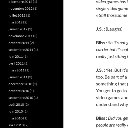
video games has to
décembre 2012
(1)
single video gam
novembre 2012
(1)
« Still those sam
juillet 2012
(1)
mai 2012
(2)
J.S. :
(Laughs)
janvier 2012
(2)
novembre 2011
(3)
Bliss :
So it’s not 
octobre 2011
(2)
carrier but it’s n
septembre 2011
(1)
really just sittin
juin 2011
(1)
avril 2011
(2)
J.S. :
Yes. But it’
mars 2011
(1)
too. Be part of 
janvier 2011
(3)
something that p
décembre 2010
(1)
You get to go to
octobre 2010
(1)
video games and 
septembre 2010
(1)
understand why p
août 2010
(2)
juin 2010
(2)
Bliss :
Did you get
mai 2010
(1)
people are really 
avril 2010
(2)