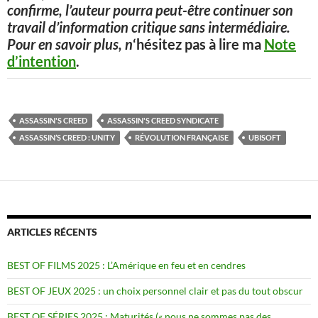
confirme, l’auteur pourra peut-être continuer son
travail d’information critique sans intermédiaire.
Pour en savoir plus, n
‘hésitez pas à lire ma
Note
d’intention
.
ASSASSIN'S CREED
ASSASSIN'S CREED SYNDICATE
ASSASSIN’S CREED : UNITY
RÉVOLUTION FRANÇAISE
UBISOFT
ARTICLES RÉCENTS
BEST OF FILMS 2025 : L’Amérique en feu et en cendres
BEST OF JEUX 2025 : un choix personnel clair et pas du tout obscur
BEST OF SÉRIES 2025 : Maturités (« nous ne sommes pas des