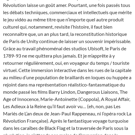
Révolution laisse un goût amer. Pourtant, une fois passés tous
les débats techniques, commerciaux et intellectuels que mérite
le jeu vidéo au même titre que n’importe quel autre produit
culturel qui, notamment, revisite l’histoire, il faut bien
reconnaître que, un an plus tard, la reconstitution historique
de Paris de Unity continue de laisser un souvenir impérissable.
Grâce au travail phénoménal des studios Ubisoft, le Paris de
1789-93 ne me quittera plus jamais. Et je m’apprête à y
retourner régulièrement, oui, en voyageur du temps / touriste
virtuel. Cette immersion interactive dans les rues de la capitale
au milieu d’une population de braillards en loques ou huppée a
rejoint dans ma représentation réalistico-fantasmatique du
monde passé les films Barry Lindon, Dangerous Liaisons, The
Age of Innocence, Marie-Antoinette (Coppola), A Royal Affair,
Les Adieux à la Reine qu’il faut avoir vu… (eh, non, pas Les
Mariés de L’an deux de Jean-Paul Rappeneau, ni l’opéra rock La
Révolution Française). Après le fantastique voyage turquoise
dans les caraïbes de Black Flag et la traversée de Paris sous la