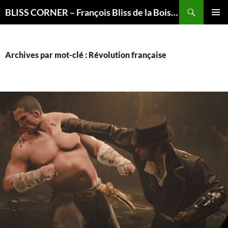
Recherche
BLISS CORNER – François Bliss de la Boissière is here
ALLER
MENU
AU
PRINCI
CONTENU
Archives par mot-clé : Révolution française