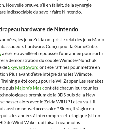
. Nouvelle preuve, s’il en fallait, de la synergie
e indissociable du savoir faire Nintendo.
-drapeau hardware de Nintendo
années, les jeux Zelda ont pris le relai des jeux Mario
ambassadeurs hardware. Conçu pour la GameCube,
s
a été retravaillé et repoussé d’une année pour sortir
faire la démonstration du couple Wiimote/Nunchuk.
ée de
Skyward Sword
ont été raffinés pour mettre en
tion Plus avant d’être intégré dans les Wiimote.
Training a été conçu pour le Wii Zapper. Les remakes
ime puis
Majora’s Mask
ont été chacun leur tour les
chnologiques premium de la 3DS puis de la New
se passer alors avec le Zelda Wii U ? Le jeu va-t-il
i aussi un nouvel accessoire ? Sinon, il s’agira du
puis des années à interrompre cette logique (si l’on
 HD de Wind Waker qui faisait néanmoins