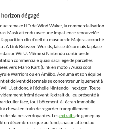
: horizon dégagé
tique remake HD de Wind Waker, la commercialisation
ora’s Mask attendu avec une impatience renouvelée
l’apparition clin d’oeil du masque de Majora accroché
a : A Link Between Worlds, laisse désormais la place
Zelda sur Wii U. Même si Nintendo continue de
oitation commerciale quasi sacrilège de parcelles
uées vers Mario Kart (Link en moto ? Aussi cool
Hyrule Warriors ou en Amiibo, Aonuma et son équipe
ent et doivent désormais se concentrer uniquement à
Wii U, et donc, à l’échelle Nintendo : nextgen. Toute
 évidemment frémi devant l’extrait du jeu présenté à
particulier face, tout bêtement, à l’écran immobile
 à cheval en train de regarder tranquillement
ieu de plaines verdoyantes. Les
extraits
de gameplay
lé en décembre ce que au fond, chacun attend au