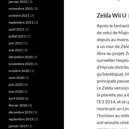
janvier 2022
(3)
novembre 2021
(3)
Zelda Wii U 
octobre 2021
(2)
septembre 2021
(2)
Après le fantas
août 2021
(1)
de celui de Maj
juillet 2021
(2)
depuis au moins 
juin 2021
(1)
à un mur de Zeld
mai 2021
(3)
libre au projet 
décembre 2020
(1)
surveiller l’expl
novembre 2020
(2)
d’Hyrule distrib
octobre 2020
(1)
qu’hérétique), 
août 2020
(1)
principale peuv
juin 2020
(4)
ce Zelda version 
mai 2020
(2)
la planète jeu a
avril 2020
(6)
l’E3 2014, et en 
février 2020
(4)
montrant un Link
décembre 2019
(2)
l’horizon au mil
septembre 2019
(2)
ont ensuite révé
janvier 2019
(1)