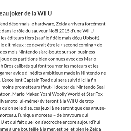
eau joker de la Wii U
fend désormais le hardware, Zelda arrivera forcément
 dans le rôle du sauveur Noël 2015 d’une Wii U
es éditeurs tiers (sauf le fidèle mais déçu Ubisoft).
e dit mieux : ce devrait être le « second coming » de
 des mois Nintendo s’arc-boute sur son business
joue des partitions bien connues avec des Mario
h Bros calibrés qui font tourner les moteurs et les
le gamer avide d’inédits ambitieux made in Nintendo ne
 L’excellent Captain Toad qui sera suivi d’ici la fin
n moins prometteurs (faut-il douter du Nintendo Seal
latoon, Mario Maker, Yoshi Woolly World et Star Fox
iyamoto lui-même) éviteront à la Wii U de trop
 qu’on se le dise, ces jeux là ne seront que des amuse-
 morceau, l’unique morceau – de bravoure qui
 U et qui fait que l’on s’accroche encore aujourd’hui
 à une bouteille à la mer, est bel et bien le Zelda