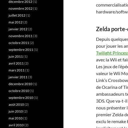
décembre 2012
(1)
commercialisation
novembre 2012
(1)
hardware/softwar
juillet 2012
(1)
mai 2012
(2)
Zelda porte
janvier 2012
(2)
novembre 2011
(3)
Depuis quelques 
octobre 2011
(2)
pour jouer les 
septembre 2011
(1)
Twilight Princes
juin 2011
(1)
avec la Wii et 
avril 2011
(2)
Les jeux de l’ép
mars 2011
(1)
valeur le Wii Mo
janvier 2011
(3)
Link’s Crossbow 
décembre 2010
(1)
de Ocarina of T
octobre 2010
(1)
ambassadeurs te
septembre 2010
(1)
3DS. Que va-t-il 
août 2010
(2)
nous présenter lu
juin 2010
(2)
premier Zelda de
mai 2010
(1)
exclu le remake
avril 2010
(2)