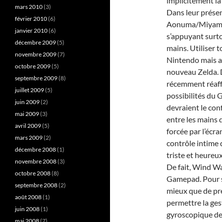
implicitement la
mars 2010
(3)
Dans leur présen
février 2010
(6)
Aonuma/Miyamoto
janvier 2010
(6)
s’appuyant surt
décembre 2009
(5)
mains. Utiliser 
novembre 2009
(7)
Nintendo mais au
octobre 2009
(5)
nouveau Zelda. D
septembre 2009
(8)
récemment réaff
juillet 2009
(5)
possibilités du
juin 2009
(2)
devraient le con
mai 2009
(3)
entre les mains 
avril 2009
(5)
forcée par l’éc
mars 2009
(2)
contrôle intime 
décembre 2008
(1)
triste et heure
novembre 2008
(3)
De fait, Wind W
octobre 2008
(8)
Gamepad. Pour s
septembre 2008
(2)
mieux que de pré
août 2008
(1)
permettre la ges
juin 2008
(1)
gyroscopique de
mai 2008
(7)