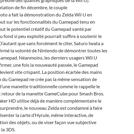
 preuve des qualités graphiques de la Wii U).
tation de fin décembre, le couple
 a fait la démonstration du Zelda Wii U en
out sur les fonctionnalités du Gamepad tenu en
tout le potentiel créatif du Gamepad vanté par
 fond si peu exploité pourrait suffire à soutenir le
’autant que sans forcément le citer, Saturo Iwata a
irmé la volonté de Nintendo de démontrer toutes les
 Gamepad. Néanmoins, les derniers usagers Wii U
firmer, une fois la nouveauté passée, le Gamepad
devient vite crispant. La position écartée des mains
ran du Gamepad ne crée pas la même sensation de
d’une manette traditionnelle comme le rappelle le
ux retour de la manette GameCube pour Smash Bros.
aker HD utilise déjà de manière complémentaire le
urprendre, le nouveau Zelda est condamné à faire
senter la carte d’Hyrule, même interactive, de
tion des objets, ou de viser façon vue subjective
 la 3DS.