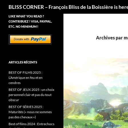
Recherche
BLISS CORNER – François Bliss de la Boissière is her
LIKE WHAT YOU READ ?
CONTRIBUEZ ! VISA, PAYPAL,
ETC. NO MINIMUM !
Archives par mo
ARTICLES RÉCENTS
BEST OF FILMS 2025 :
L’Amérique en feu et en
cendres
BEST OF JEUX 2025 : un choix
personnel clair et pas du tout
obscur
BEST OF SÉRIES 2025 :
Maturités (« nous ne sommes
pas des chevaux »)
Best of films 2024 : Entrechocs