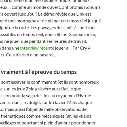
 parfaitement animé, détaillé, fluide, lumineux,
reux… comme un monde ouvert, ont promis Aonuma
 ouvert jusqu’où ? La démo révèle que Link est
ter d’une montagne et de planer en temps réel jusqu’à
igné de la carte. Les paysages dessinés à l’horizon
cessibles en temps réel, nous dit-on. Sans surprise,
end ne jouer que pendant ses heures de travail,
é dans une
interview récente
jouer à… Far Cry 4
irs. Cela n’a rien d’un hasard…
 vraiment à l’épreuve du temps
y sont essayés le confirmeront (et ils sont nombreux
e sur les jeux Zelda s’avère aussi facile que
ssion pour la saga de Link au royaume d’Hyrule
venirs dans les doigts sur le clavier. Mais chaque
sormais aussi l’objet de mille observations, de
 thématiques comme mécaniques (ah les vilains
crilèges et pourtant si plein d’amour pour donner