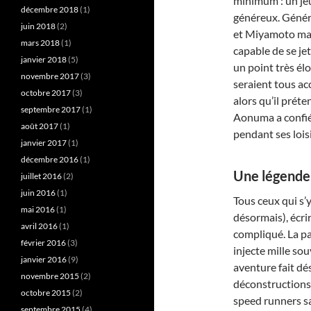
minimum : un jeu
décembre 2018
(1)
généreux. Géné
juin 2018
(2)
et Miyamoto mais
mars 2018
(1)
capable de se je
janvier 2018
(5)
un point très élo
novembre 2017
(3)
seraient tous ac
octobre 2017
(3)
alors qu’il prét
septembre 2017
(1)
Aonuma a confi
août 2017
(1)
pendant ses lois
janvier 2017
(1)
décembre 2016
(1)
Une légende
juillet 2016
(2)
juin 2016
(1)
Tous ceux qui s’
mai 2016
(1)
désormais), écrir
avril 2016
(1)
compliqué. La pa
février 2016
(3)
injecte mille sou
janvier 2016
(9)
aventure fait dé
novembre 2015
(2)
déconstructions
octobre 2015
(2)
speed runners sa
septembre 2015
(4)