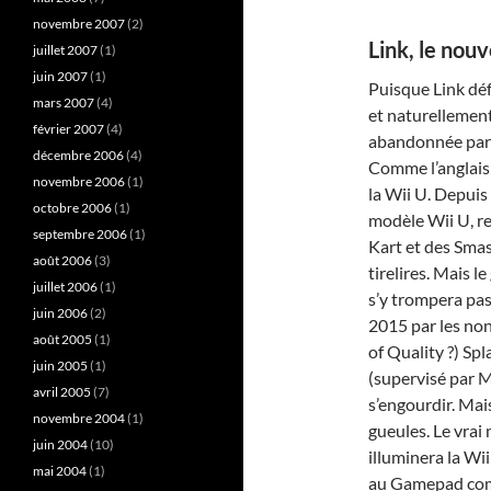
novembre 2007
(2)
Link, le nouv
juillet 2007
(1)
juin 2007
(1)
Puisque Link dé
mars 2007
(4)
et naturellement
février 2007
(4)
abandonnée par l
décembre 2006
(4)
Comme l’anglais l
novembre 2006
(1)
la Wii U. Depuis
octobre 2006
(1)
modèle Wii U, re
septembre 2006
(1)
Kart et des Smas
août 2006
(3)
tirelires. Mais 
juillet 2006
(1)
s’y trompera pas.
juin 2006
(2)
2015 par les no
août 2005
(1)
of Quality ?) Sp
juin 2005
(1)
(supervisé par M
avril 2005
(7)
s’engourdir. Mais
novembre 2004
(1)
gueules. Le vrai
juin 2004
(10)
illuminera la Wii
mai 2004
(1)
au Gamepad comme