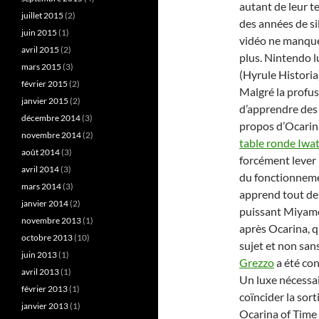
autant de leur te
juillet 2015
(2)
des années de sil
juin 2015
(1)
vidéo ne manquen
avril 2015
(2)
plus. Nintendo 
mars 2015
(3)
(Hyrule Histori
février 2015
(2)
Malgré la profusi
janvier 2015
(2)
d’apprendre des 
décembre 2014
(3)
propos d’Ocarina
novembre 2014
(2)
table ronde Iwa
août 2014
(3)
forcément lever l
avril 2014
(3)
du fonctionneme
mars 2014
(3)
apprend tout de 
janvier 2014
(2)
puissant Miyamo
novembre 2013
(1)
après Ocarina, q
octobre 2013
(10)
sujet et non san
juin 2013
(1)
Grezzo
a été con
avril 2013
(1)
Un luxe nécessai
février 2013
(1)
coïncider la sor
janvier 2013
(1)
Ocarina of Time 