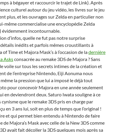
mps à bégayer et raccourcir le trajet de Link). Après
ence culturel autour du jeu vidéo, les livres sur le jeu
t plus, et les ouvrages sur Zelda en particulier non
lui-même commercialise une encyclopédie Zelda
a) évidemment incontournable.
on d’infos, quelle ne fut pas notre surprise
détails inédits et parfois mêmes croustillants à
 of Time et Majora Mask’s à l’occasion de la
dernière
ta Asks
consacrée au remake 3DS de Majora ? Sans
e voile sur tous les secrets intimes de la création et
nt de l’entreprise Nintendo, Eiji Aonuma nous
même la pression que lui a imposé le déjà tout
to pour concevoir Majora en une année seulement
ui en deviendront deux. Saturo Iwata souligne à ce
s cynisme que le remake 3DS pris en charge par
çu en 3 ans lui, soit en plus de temps que l’original !
re et qui permet bien entendu à Nintendo de faire
tie de Majora’s Mask avec celle de la New 3DS comme
3D avait fait décoller la 3DS quelques mois après sa