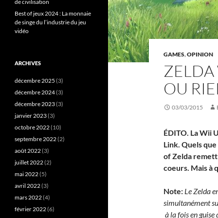
de civilisation
Best of jeux 2024 : La monnaie
de singe du l’industrie du jeu
vidéo
GAMES
,
OPINION
ARCHIVES
ZELDA 
décembre 2025
(3)
OU RI
décembre 2024
(3)
décembre 2023
(3)
03/03/2015
janvier 2023
(3)
octobre 2022
(10)
ÉDITO. La Wii U
septembre 2022
(2)
Link. Quels que 
août 2022
(3)
of Zelda remettr
juillet 2022
(2)
coeurs. Mais à q
mai 2022
(5)
avril 2022
(3)
Note:
Le Zelda e
mars 2022
(4)
simultanément sur
février 2022
(6)
à la fois en guise