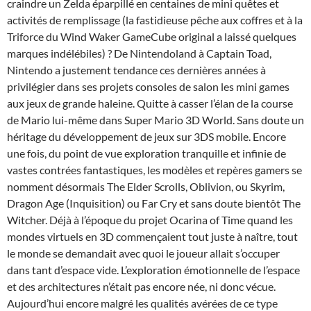
craindre un Zelda éparpillé en centaines de mini quêtes et
activités de remplissage (la fastidieuse pêche aux coffres et à la
Triforce du Wind Waker GameCube original a laissé quelques
marques indélébiles) ? De Nintendoland à Captain Toad,
Nintendo a justement tendance ces dernières années à
privilégier dans ses projets consoles de salon les mini games
aux jeux de grande haleine. Quitte à casser l’élan de la course
de Mario lui-même dans Super Mario 3D World. Sans doute un
héritage du développement de jeux sur 3DS mobile. Encore
une fois, du point de vue exploration tranquille et infinie de
vastes contrées fantastiques, les modèles et repères gamers se
nomment désormais The Elder Scrolls, Oblivion, ou Skyrim,
Dragon Age (Inquisition) ou Far Cry et sans doute bientôt The
Witcher. Déjà à l’époque du projet Ocarina of Time quand les
mondes virtuels en 3D commençaient tout juste à naître, tout
le monde se demandait avec quoi le joueur allait s’occuper
dans tant d’espace vide. L’exploration émotionnelle de l’espace
et des architectures n’était pas encore née, ni donc vécue.
Aujourd’hui encore malgré les qualités avérées de ce type