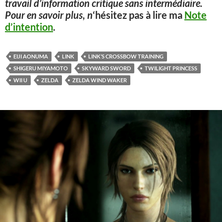
travail d’information critique sans intermédiaire.
Pour en savoir plus, n
‘hésitez pas à lire ma
Note
d’intention
.
EIJI AONUMA
LINK
LINK’S CROSSBOW TRAINING
SHIGERU MIYAMOTO
SKYWARD SWORD
TWILIGHT PRINCESS
WII U
ZELDA
ZELDA WIND WAKER