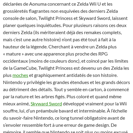
déclarées de Aonuma concernant ce Zelda Wii U et les
grossièretés flagrantes non esquivées des derniers Zelda
console de salon, Twilight Princess et Skyward Sword, laissent
planer quelques inquiétudes. Pour plusieurs raisons ces deux
derniers Zelda (ils mériteraient déjà des remakes complets,
mais c’est une autre histoire) n’ont pas été tout à fait à la
hauteur de la légende. Cherchant à vendre un Zelda plus
« mature » avec une apparence plus proche des RPG
occidentaux (moins de couleurs donc), et coincé par les limites
de la GameCube, Twilight Princess est devenu un des Zelda les
plus
moches
et graphiquement antidatés de son histoire.
Nintendo y privilégie les grandes étendues et les grands décors
au détriment des détails. Tout y semble en carton, à commencé
par la nature et les arbres figés. Plus coloré et quand même
mieux animé,
Skyward Sword
développé vraiment pour la Wii
souffre, lui, d’un préambule bavard et interminable. À l’échelle
du savoir-faire Nintendo, ce long tunnel obligatoire avant de
s’envoler ressemble fort à une erreur de game design. De
mémoire, il semble que Nintendo se soit plus ou moins excusé