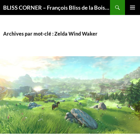
Recherche
BLISS CORNER – François Bliss de la Boissière is here
ALLER
MENU
AU
PRINCI
CONTENU
Archives par mot-clé : Zelda Wind Waker