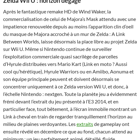
Zelda Wii U : horizon dégagé
Après le fantastique remake HD de Wind Waker, la
commercialisation de celui de Majora’s Mask attendu avec une
impatience renouvelée depuis au moins l’apparition clin d’oeil
du masque de Majora accroché à un mur de Zelda : A Link
Between Worlds, laisse désormais la place libre au projet Zelda
sur Wii U. Même si Nintendo continue de surveiller
l’exploitation commerciale quasi sacrilège de parcelles
d’Hyrule distribuées vers Mario Kart (Link en moto ? Aussi
cool qu’hérétique), Hyrule Warriors ou en Amiibo, Aonuma et
son équipe principale peuvent et doivent désormais se
concentrer uniquement à ce Zelda version Wii U, et donc, à
l’échelle Nintendo : nextgen. Toute la planète jeu a évidemment
frémi devant l’extrait du jeu présenté à l’E3 2014, et en
particulier face, tout bêtement, à l’écran immobile montrant un
Link à cheval en train de regarder tranquillement l’horizon au
milieu de plaines verdoyantes. Les
extraits
de gameplay ont
ensuite révélé en décembre ce que au fond, chacun attend au
minimum : un jeu parfaitement animé, détaillé, fluide,