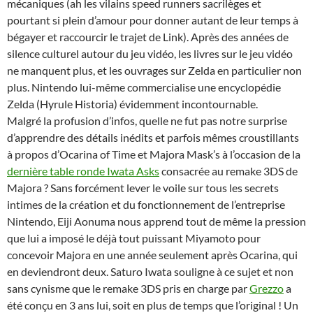
mécaniques (ah les vilains speed runners sacrilèges et
pourtant si plein d’amour pour donner autant de leur temps à
bégayer et raccourcir le trajet de Link). Après des années de
silence culturel autour du jeu vidéo, les livres sur le jeu vidéo
ne manquent plus, et les ouvrages sur Zelda en particulier non
plus. Nintendo lui-même commercialise une encyclopédie
Zelda (Hyrule Historia) évidemment incontournable.
Malgré la profusion d’infos, quelle ne fut pas notre surprise
d’apprendre des détails inédits et parfois mêmes croustillants
à propos d’Ocarina of Time et Majora Mask’s à l’occasion de la
dernière table ronde Iwata Asks
consacrée au remake 3DS de
Majora ? Sans forcément lever le voile sur tous les secrets
intimes de la création et du fonctionnement de l’entreprise
Nintendo, Eiji Aonuma nous apprend tout de même la pression
que lui a imposé le déjà tout puissant Miyamoto pour
concevoir Majora en une année seulement après Ocarina, qui
en deviendront deux. Saturo Iwata souligne à ce sujet et non
sans cynisme que le remake 3DS pris en charge par
Grezzo
a
été conçu en 3 ans lui, soit en plus de temps que l’original ! Un