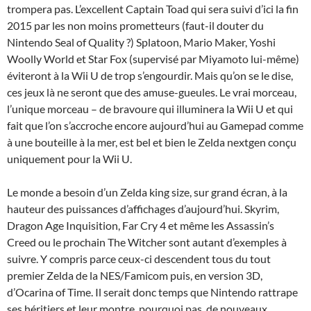
trompera pas. L’excellent Captain Toad qui sera suivi d’ici la fin
2015 par les non moins prometteurs (faut-il douter du
Nintendo Seal of Quality ?) Splatoon, Mario Maker, Yoshi
Woolly World et Star Fox (supervisé par Miyamoto lui-même)
éviteront à la Wii U de trop s’engourdir. Mais qu’on se le dise,
ces jeux là ne seront que des amuse-gueules. Le vrai morceau,
l’unique morceau – de bravoure qui illuminera la Wii U et qui
fait que l’on s’accroche encore aujourd’hui au Gamepad comme
à une bouteille à la mer, est bel et bien le Zelda nextgen conçu
uniquement pour la Wii U.
Le monde a besoin d’un Zelda king size, sur grand écran, à la
hauteur des puissances d’affichages d’aujourd’hui. Skyrim,
Dragon Age Inquisition, Far Cry 4 et même les Assassin’s
Creed ou le prochain The Witcher sont autant d’exemples à
suivre. Y compris parce ceux-ci descendent tous du tout
premier Zelda de la NES/Famicom puis, en version 3D,
d’Ocarina of Time. Il serait donc temps que Nintendo rattrape
ses héritiers et leur montre, pourquoi pas, de nouveaux