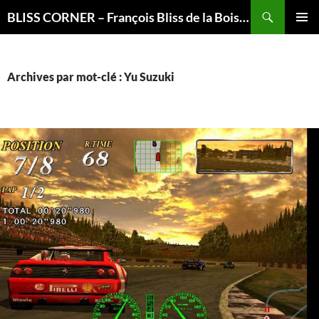
Recherche
BLISS CORNER – François Bliss de la Boissière is here
ALLER
MENU
AU
PRINCI
CONTENU
Archives par mot-clé : Yu Suzuki