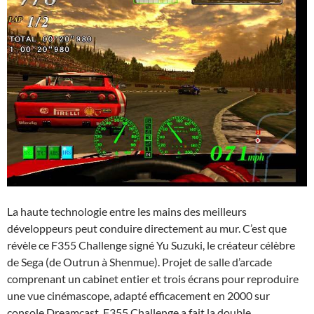
La haute technologie entre les mains des meilleurs
développeurs peut conduire directement au mur. C’est que
révèle ce F355 Challenge signé Yu Suzuki, le créateur célèbre
de Sega (de Outrun à Shenmue). Projet de salle d’arcade
comprenant un cabinet entier et trois écrans pour reproduire
une vue cinémascope, adapté efficacement en 2000 sur
console Dreamcast, F355 Challenge a fait la double