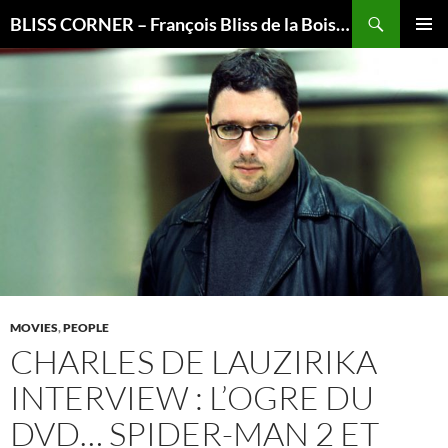
Recherche
BLISS CORNER – François Bliss de la Boissière is here
ALLER
MENU
AU
PRINCI
CONTENU
MOVIES
,
PEOPLE
CHARLES DE LAUZIRIKA
INTERVIEW : L’OGRE DU
DVD… SPIDER-MAN 2 ET