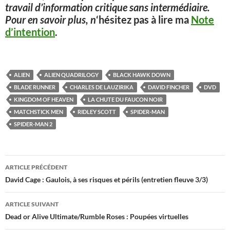
travail d’information critique sans intermédiaire.
Pour en savoir plus, n
‘hésitez pas à lire ma
Note
d’intention
.
ALIEN
ALIEN QUADRILOGY
BLACK HAWK DOWN
BLADE RUNNER
CHARLES DE LAUZIRIKA
DAVID FINCHER
DVD
KINGDOM OF HEAVEN
LA CHUTE DU FAUCON NOIR
MATCHSTICK MEN
RIDLEY SCOTT
SPIDER-MAN
SPIDER-MAN 2
Navigation
ARTICLE PRÉCÉDENT
des
David Cage : Gaulois, à ses risques et périls (entretien fleuve 3/3)
articles
ARTICLE SUIVANT
Dead or Alive Ultimate/Rumble Roses : Poupées virtuelles