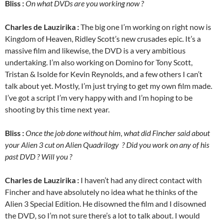
Bliss :
On what DVDs are you working now ?
Charles de Lauzirika :
The big one I’m working on right now is
Kingdom of Heaven, Ridley Scott’s new crusades epic. It’s a
massive film and likewise, the DVD is a very ambitious
undertaking. I’m also working on Domino for Tony Scott,
Tristan & Isolde for Kevin Reynolds, and a few others I can’t
talk about yet. Mostly, I’m just trying to get my own film made.
I’ve got a script I’m very happy with and I’m hoping to be
shooting by this time next year.
Bliss :
Once the job done without him, what did Fincher said about
your Alien 3 cut on Alien Quadrilogy ? Did you work on any of his
past DVD ? Will you ?
Charles de Lauzirika :
I haven’t had any direct contact with
Fincher and have absolutely no idea what he thinks of the
Alien 3 Special Edition. He disowned the film and I disowned
the DVD, so I’m not sure there’s a lot to talk about. I would