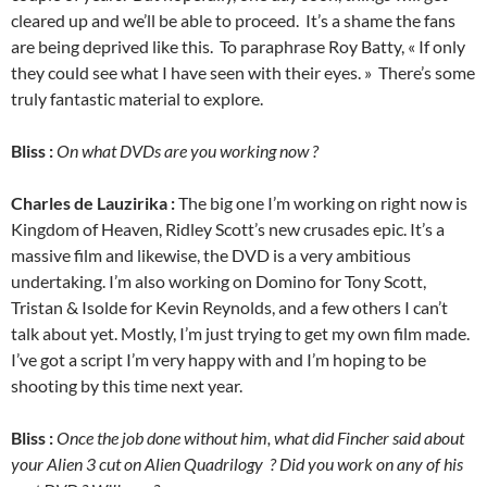
cleared up and we’ll be able to proceed. It’s a shame the fans
are being deprived like this. To paraphrase Roy Batty, « If only
they could see what I have seen with their eyes. » There’s some
truly fantastic material to explore.
Bliss :
On what DVDs are you working now ?
Charles de Lauzirika :
The big one I’m working on right now is
Kingdom of Heaven, Ridley Scott’s new crusades epic. It’s a
massive film and likewise, the DVD is a very ambitious
undertaking. I’m also working on Domino for Tony Scott,
Tristan & Isolde for Kevin Reynolds, and a few others I can’t
talk about yet. Mostly, I’m just trying to get my own film made.
I’ve got a script I’m very happy with and I’m hoping to be
shooting by this time next year.
Bliss :
Once the job done without him, what did Fincher said about
your Alien 3 cut on Alien Quadrilogy ? Did you work on any of his