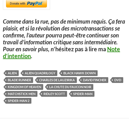
Comme dans la rue, pas de minimum requis. Ça fera
plaisir, et si la révolution des microtransactions se
confirme, l’auteur pourra peut-être continuer son
travail d’information critique sans intermédiaire.
Pour en savoir plus, n
‘hésitez pas à lire ma
Note
d’intention
.
ALIEN
ALIEN QUADRILOGY
BLACK HAWK DOWN
BLADE RUNNER
CHARLES DE LAUZIRIKA
DAVID FINCHER
DVD
KINGDOM OF HEAVEN
LA CHUTE DU FAUCON NOIR
MATCHSTICK MEN
RIDLEY SCOTT
SPIDER-MAN
SPIDER-MAN 2