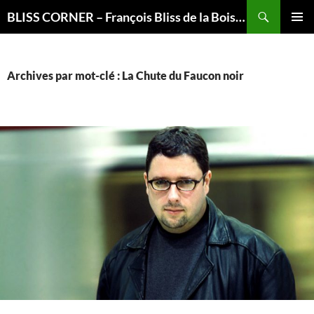
Recherche
BLISS CORNER – François Bliss de la Boissière is here
ALLER
MENU
AU
PRINCI
CONTENU
Archives par mot-clé : La Chute du Faucon noir