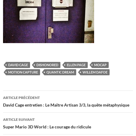
DAVID CAGE
DISHONORED
ELLEN PAGE
MOCAP
MOTION CAPTURE
QUANTIC DREAM
WILLEM DAFOE
Navigation
ARTICLE PRÉCÉDENT
des
David Cage entretien : Le Maître Artisan 3/3, la quête métaphysique
articles
ARTICLE SUIVANT
Super Mario 3D World : Le courage du ridicule