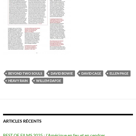
BEYOND TWO SOULS
DAVID BOWIE
DAVID CAGE
ELLEN PAGE
HEAVY RAIN
WILLEM DAFOE
ARTICLES RÉCENTS
BEST OF FILMS 2025 : L’Amérique en feu et en cendres