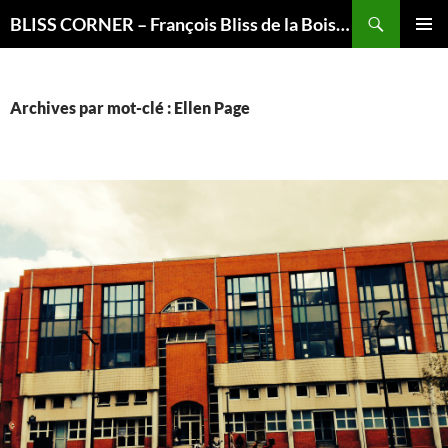
Recherche
BLISS CORNER – François Bliss de la Boissière is here
ALLER
MENU
AU
PRINCI
CONTENU
Archives par mot-clé : Ellen Page