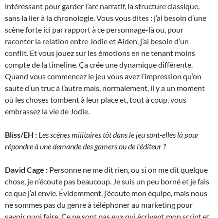
intéressant pour garder l’arc narratif, la structure classique,
sans la lier à la chronologie. Vous vous dites : j’ai besoin d’une
scène forte ici par rapport à ce personnage-là ou, pour
raconter la relation entre Jodie et Aiden, j’ai besoin d’un
conflit. Et vous jouez sur les émotions en ne tenant moins
compte de la timeline. Ça crée une dynamique différente.
Quand vous commencez le jeu vous avez l’impression qu’on
saute d’un truc à l’autre mais, normalement, il y a un moment
où les choses tombent à leur place et, tout à coup, vous
embrassez la vie de Jodie.
Bliss/EH :
Les scènes militaires tôt dans le jeu sont-elles là pour
répondre à une demande des gamers ou de l’éditeur ?
David Cage :
Personne ne me dit rien, ou si on me dit quelque
chose, je n’écoute pas beaucoup. Je suis un peu borné et je fais
ce que j’ai envie. Évidemment, j’écoute mon équipe, mais nous
ne sommes pas du genre à téléphoner au marketing pour
savoir quoi faire. Ce ne sont pas eux qui écrivent mon script et