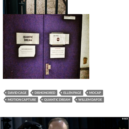
DAVID CAGE
DISHONORED
ELLEN PAGE
MOCAP
MOTION CAPTURE
QUANTIC DREAM
WILLEM DAFOE