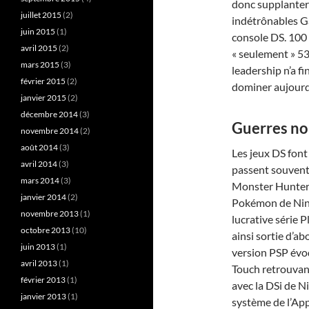
donc supplanter
juillet 2015
(2)
indétrônables G
juin 2015
(1)
console DS. 100 
avril 2015
(2)
« seulement » 53
mars 2015
(3)
leadership n’a f
février 2015
(2)
dominer aujourd’
janvier 2015
(2)
décembre 2014
(3)
Guerres n
novembre 2014
(2)
août 2014
(3)
Les jeux DS font
avril 2014
(3)
passent souvent
mars 2014
(3)
Monster Hunter
janvier 2014
(2)
Pokémon de Ninte
novembre 2013
(1)
lucrative série
octobre 2013
(10)
ainsi sortie d’a
juin 2013
(1)
version PSP évo
avril 2013
(1)
Touch retrouvant 
février 2013
(1)
avec la DSi de Ni
janvier 2013
(1)
système de l’App