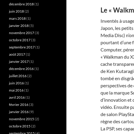
décembre 2018
(1)
Le « Walkm
juin 2018
(2)
mars 2018
(1)
Inventés à usage
janvier 2018
(5)
Japon, les peti
novembre 2017
(3)
Media Disc) n’on
octobre 2017
(3)
pourtant d’une 
septembre 2017
(1)
Computer, péremp
août 2017
(1)
« Walkman du XX
janvier 2017
(1)
cache transparen
décembre 2016
(1)
de Ken Kutaragi
juillet 2016
(2)
tombé en disgrâc
juin 2016
(1)
perspectives de
mai 2016
(1)
que la marque So
avril 2016
(1)
d’innovation et d
février 2016
(3)
vidéo. Ensuite p
janvier 2016
(9)
de salon PlaySta
novembre 2015
(2)
règne des cartou
octobre 2015
(2)
La PSP, ses cap
septembre 2015
(4)