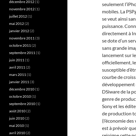
décembre 2012
(1)
seulement l’iPho
novembre 2012
(1)
mobiles. La PSPg
juillet 2012
(1)
se veut ainsi sa
mai 2012
(2)
puissance. Conne
janvier 2012
(2)
directement à In
novembre 2011
(3)
se dote d’un serv
octobre 2011
(2)
sans grande imag
septembre 2011
(1)
lancement sur le 
juin 2011
(1)
officiellement, 
avril 2011
(2)
susceptible d’êt
mars 2011
(1)
courbe de croiss
janvier 2011
(3)
développement dé
décembre 2010
(1)
DSiware de la po
octobre 2010
(1)
genre de produc
septembre 2010
(1)
Sony et les édit
août 2010
(2)
de production to
juin 2010
(2)
(l’économie des 
mai 2010
(1)
est à prévoir qu
avril 2010
(2)
rejoigne cette n