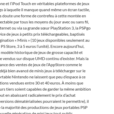
ne et l’iPod Touch en véritables plateformes de jeux
o à laquelle il manque quand même un écran tactile,
ns doute une forme de contrefeu à cette montée en
ctable par tous les moyens du jour avec ou sans fil,
ternet ou via sa grande sœur PlayStation 3, la PSPgo
ice de jeux à petits prix téléchargeables, baptisés
ination « Minis » (10 jeux disponibles seulement au
PS Store, 3 à 5 euros l’unité). Encore aujourd’hui,
le modèle historique de jeux de grosse capacité et
re vendus sur disque UMD continu d’exister. Mais la
ance des ventes de jeux de l’AppStore comme le
jà bien avancé de minis jeux à télécharger sur le
rtable Nintendo ne laissent que peu d’espace à ce
tions vendues entre 30 et 40 euros. À moins que
eurs tiers soient capables de garder la même ambition
ut en abaissant radicalement le prix d’achat
versions dématérialisées pourraient le permettre), il
e la majorité des productions de jeux portables PSP
ouvelle génération de mini jeux tout public.