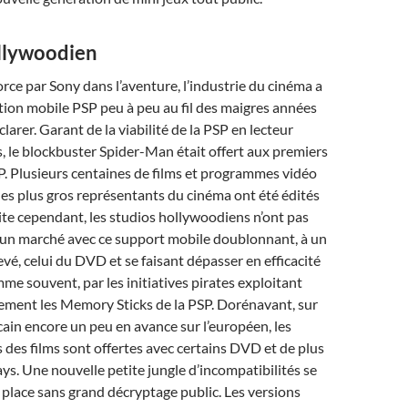
llywoodien
ce par Sony dans l’aventure, l’industrie du cinéma a
tion mobile PSP peu à peu au fil des maigres années
arer. Garant de la viabilité de la PSP en lecteur
s, le blockbuster Spider-Man était offert aux premiers
. Plusieurs centaines de films et programmes vidéo
es plus gros représentants du cinéma ont été édités
te cependant, les studios hollywoodiens n’ont pas
r un marché avec ce support mobile doublonnant, à un
evé, celui du DVD et se faisant dépasser en efficacité
mme souvent, par les initiatives pirates exploitant
cement les Memory Sticks de la PSP. Dorénavant, sur
ain encore un peu en avance sur l’européen, les
 des films sont offertes avec certains DVD et de plus
ays. Une nouvelle petite jungle d’incompatibilités se
n place sans grand décryptage public. Les versions