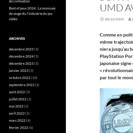
de civilisation
UMD A
Best of jeux 2024 : La monnaie
de singe du l’industrie du jeu
vidéo
08/10/2009
Comme en politiq
ARCHIVES
même trajectoire
niera jusqu’au 
décembre 2025
(3)
PlayStation Port
décembre 2024
(3)
japonaise signe
décembre 2023
(3)
« révolutionnai
janvier 2023
(3)
par tout le mon
octobre 2022
(10)
septembre 2022
(2)
août 2022
(3)
juillet 2022
(2)
mai 2022
(5)
avril 2022
(3)
mars 2022
(4)
février 2022
(6)