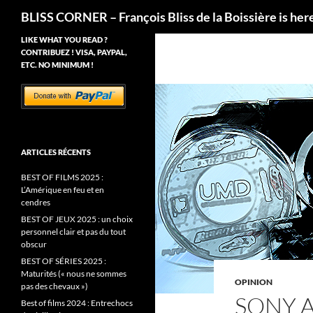
Recherche
BLISS CORNER – François Bliss de la Boissière is her
LIKE WHAT YOU READ ?
CONTRIBUEZ ! VISA, PAYPAL,
ETC. NO MINIMUM !
ARTICLES RÉCENTS
BEST OF FILMS 2025 :
L’Amérique en feu et en
cendres
BEST OF JEUX 2025 : un choix
personnel clair et pas du tout
obscur
BEST OF SÉRIES 2025 :
Maturités (« nous ne sommes
OPINION
pas des chevaux »)
SONY 
Best of films 2024 : Entrechocs