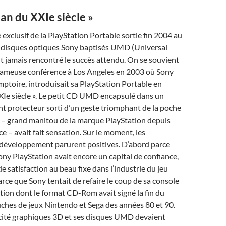
an du XXIe siècle »
 exclusif de la PlayStation Portable sortie fin 2004 au
ts disques optiques Sony baptisés UMD (Universal
t jamais rencontré le succès attendu. On se souvient
fameuse conférence à Los Angeles en 2003 où Sony
toire, introduisait sa PlayStation Portable en
Ie siècle ». Le petit CD UMD encapsulé dans un
t protecteur sorti d’un geste triomphant de la poche
 – grand manitou de la marque PlayStation depuis
e – avait fait sensation. Sur le moment, les
 développement parurent positives. D’abord parce
ny PlayStation avait encore un capital de confiance,
e satisfaction au beau fixe dans l’industrie du jeu
arce que Sony tentait de refaire le coup de sa console
tion dont le format CD-Rom avait signé la fin du
ches de jeux Nintendo et Sega des années 80 et 90.
acité graphiques 3D et ses disques UMD devaient