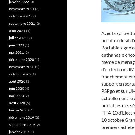
janvier 2022
(3)
novembre 2021
(3)
octobre 2021
(2)
septembre 2021
(2)
août 2021
(1)
Avec la sortie 
juillet 2021
(2)
profit exclusif 
juin 2021
(1)
Portable signe 
mai 2021
(3)
euthanasie encor
décembre 2020
(1)
même de ménager
novembre 2020
(2)
d’un lecteur UMD
octobre 2020
(1)
franchement et c
août 2020
(1)
support en sorta
juin 2020
(4)
PSPgo et sur UM
mai 2020
(2)
actuellement le 
avril 2020
(6)
portables des s
février 2020
(4)
FIFA 10 d’Electr
décembre 2019
(2)
10 octobre Gran 
septembre 2019
(2)
premiers achete
janvier 2019
(1)