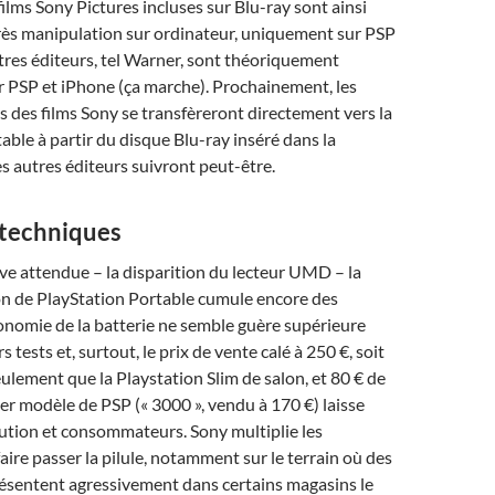
 films Sony Pictures incluses sur Blu-ray sont ainsi
près manipulation sur ordinateur, uniquement sur PSP
res éditeurs, tel Warner, sont théoriquement
r PSP et iPhone (ça marche). Prochainement, les
es des films Sony se transfèreront directement vers la
able à partir du disque Blu-ray inséré dans la
es autres éditeurs suivront peut-être.
techniques
ive attendue – la disparition du lecteur UMD – la
on de PlayStation Portable cumule encore des
onomie de la batterie ne semble guère supérieure
s tests et, surtout, le prix de vente calé à 250 €, soit
ulement que la Playstation Slim de salon, et 80 € de
ier modèle de PSP (« 3000 », vendu à 170 €) laisse
bution et consommateurs. Sony multiplie les
faire passer la pilule, notamment sur le terrain où des
sentent agressivement dans certains magasins le