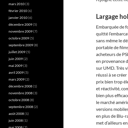
mars 2010
(3)
février 2010
(6)
Largage ho
janvier 2010
(6)
décembre 2009
(5)
Embarquée de for
novembre 2009
(7)
quitté l’embarca
octobre 2009
(5)
sans même le décl
septembre 2009
(8)
portable de film
juillet 2009
(5)
acheteurs de PSP
juin 2009
(2)
en provenance d
mai 2009
(3)
sur UMD. Très vi
avril 2009
(5)
réussi à se crée
mars 2009
(2)
prix bien trop él
décembre 2008
(1)
et réactivité, co
novembre 2008
(3)
bien plus effica
octobre 2008
(8)
le marché améric
septembre 2008
(2)
versions mobiles
août 2008
(1)
en plus de Blu-r
juin 2008
(1)
met d’ailleurs e
mai 2008
(7)