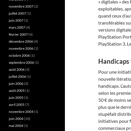
« digitales » des
novembre 2007
(2)
exploitables, a
juillet 2007
(1)
quand ceux d’aut
juin 2007
(1)
transférables su
mars 2007
(4)
versions digital
février 2007
(4)
PlayStation Port
décembre 2006
(4)
PlayStation 3. L
novembre 2006
(1)
octobre 2006
(1)
Handicaps 
septembre 2006
(1)
août 2006
(3)
Pour une initiat
juillet 2006
(1)
nouvelle itérati
juin 2006
(2)
handicaps. L’aut
août 2005
(1)
selon les premier
juin 2005
(1)
50 € de moins se
avril 2005
(7)
plus que le dern
novembre 2004
(1)
stupéfait distri
juin 2004
(10)
initiatives pour 
mai 2004
(1)
commerciaux pré