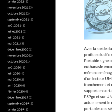
janvier 2022
(3)
novembre 2021
(3)
octobre 2021
(2)
septembre 2021
(2)
août 2021
(1)
juillet 2021
(2)
juin 2021
(1)
mai 2021
(3)
Avec la sortie 
décembre 2020
(1)
profit exclusif 
novembre 2020
(2)
Portable signe 
octobre 2020
(1)
euthanasie encor
août 2020
(1)
même de ménager
juin 2020
(4)
d’un lecteur UMD
mai 2020
(2)
franchement et c
avril 2020
(6)
support en sorta
février 2020
(4)
PSPgo et sur UM
décembre 2019
(2)
actuellement le 
septembre 2019
(2)
portables des s
janvier 2019
(1)