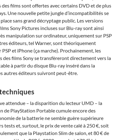
 des films sont offertes avec certains DVD et de plus
ays. Une nouvelle petite jungle d’incompatibilités se
n place sans grand décryptage public. Les versions
 films Sony Pictures incluses sur Blu-ray sont ainsi
près manipulation sur ordinateur, uniquement sur PSP
res éditeurs, tel Warner, sont théoriquement
r PSP et iPhone (ça marche). Prochainement, les
es des films Sony se transfèreront directement vers la
able à partir du disque Blu-ray inséré dans la
es autres éditeurs suivront peut-être.
techniques
ive attendue – la disparition du lecteur UMD – la
on de PlayStation Portable cumule encore des
onomie de la batterie ne semble guère supérieure
s tests et, surtout, le prix de vente calé à 250 €, soit
ulement que la Playstation Slim de salon, et 80 € de