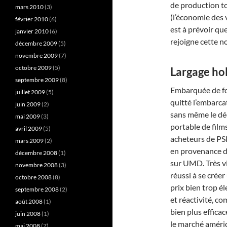
de production to
mars 2010
(3)
(l’économie des 
février 2010
(6)
est à prévoir qu
janvier 2010
(6)
rejoigne cette n
décembre 2009
(5)
novembre 2009
(7)
octobre 2009
(5)
Largage ho
septembre 2009
(8)
Embarquée de for
juillet 2009
(5)
quitté l’embarca
juin 2009
(2)
sans même le décl
mai 2009
(3)
portable de film
avril 2009
(5)
acheteurs de PSP
mars 2009
(2)
en provenance d
décembre 2008
(1)
sur UMD. Très vi
novembre 2008
(3)
réussi à se crée
octobre 2008
(8)
prix bien trop él
septembre 2008
(2)
et réactivité, co
août 2008
(1)
bien plus effica
juin 2008
(1)
le marché améric
mai 2008
(7)