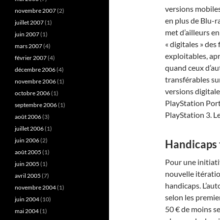
versions mobiles
novembre 2007
(2)
en plus de Blu-r
juillet 2007
(1)
met d’ailleurs e
juin 2007
(1)
« digitales » des
mars 2007
(4)
exploitables, a
février 2007
(4)
quand ceux d’aut
décembre 2006
(4)
transférables su
novembre 2006
(1)
versions digital
octobre 2006
(1)
PlayStation Port
septembre 2006
(1)
PlayStation 3. L
août 2006
(3)
juillet 2006
(1)
juin 2006
(2)
Handicaps 
août 2005
(1)
Pour une initiat
juin 2005
(1)
nouvelle itérati
avril 2005
(7)
handicaps. L’aut
novembre 2004
(1)
selon les premier
juin 2004
(10)
50 € de moins se
mai 2004
(1)