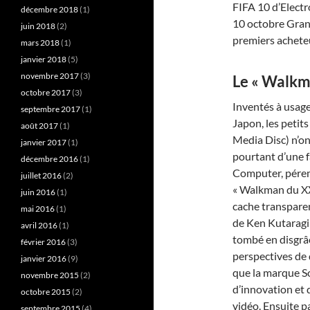
FIFA 10 d’Electr
décembre 2018
(1)
10 octobre Gran 
juin 2018
(2)
premiers achete
mars 2018
(1)
janvier 2018
(5)
novembre 2017
(3)
Le « Walkm
octobre 2017
(3)
Inventés à usage
septembre 2017
(1)
Japon, les peti
août 2017
(1)
Media Disc) n’on
janvier 2017
(1)
pourtant d’une 
décembre 2016
(1)
Computer, péremp
juillet 2016
(2)
« Walkman du XX
juin 2016
(1)
cache transparen
mai 2016
(1)
de Ken Kutaragi
avril 2016
(1)
tombé en disgrâc
février 2016
(3)
perspectives de
janvier 2016
(9)
que la marque So
novembre 2015
(2)
d’innovation et d
octobre 2015
(2)
vidéo. Ensuite p
septembre 2015
(4)