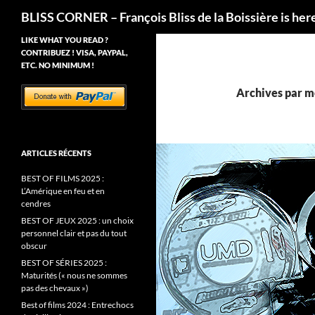
Recherche
BLISS CORNER – François Bliss de la Boissière is her
LIKE WHAT YOU READ ?
CONTRIBUEZ ! VISA, PAYPAL,
ETC. NO MINIMUM !
Archives par m
ARTICLES RÉCENTS
BEST OF FILMS 2025 :
L’Amérique en feu et en
cendres
BEST OF JEUX 2025 : un choix
personnel clair et pas du tout
obscur
BEST OF SÉRIES 2025 :
Maturités (« nous ne sommes
pas des chevaux »)
Best of films 2024 : Entrechocs