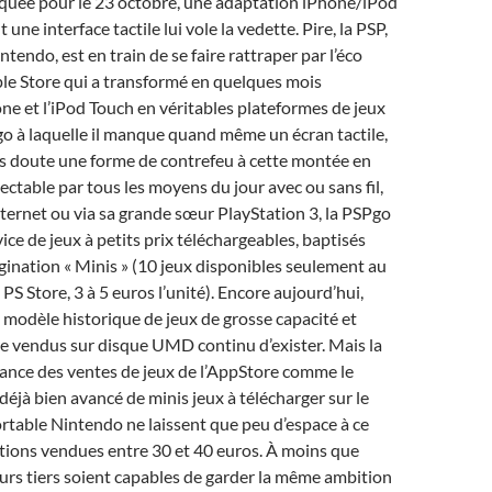
quée pour le 23 octobre, une adaptation iPhone/iPod
une interface tactile lui vole la vedette. Pire, la PSP,
ntendo, est en train de se faire rattraper par l’éco
le Store qui a transformé en quelques mois
ne et l’iPod Touch en véritables plateformes de jeux
o à laquelle il manque quand même un écran tactile,
ns doute une forme de contrefeu à cette montée en
ctable par tous les moyens du jour avec ou sans fil,
ternet ou via sa grande sœur PlayStation 3, la PSPgo
ice de jeux à petits prix téléchargeables, baptisés
ination « Minis » (10 jeux disponibles seulement au
PS Store, 3 à 5 euros l’unité). Encore aujourd’hui,
le modèle historique de jeux de grosse capacité et
re vendus sur disque UMD continu d’exister. Mais la
ance des ventes de jeux de l’AppStore comme le
jà bien avancé de minis jeux à télécharger sur le
rtable Nintendo ne laissent que peu d’espace à ce
tions vendues entre 30 et 40 euros. À moins que
eurs tiers soient capables de garder la même ambition