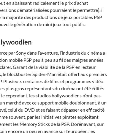
ut en abaissant radicalement le prix d’achat
versions dématérialisées pourraient le permettre), il
e la majorité des productions de jeux portables PSP
ouvelle génération de mini jeux tout public.
llywoodien
ce par Sony dans l’aventure, l’industrie du cinéma a
tion mobile PSP peu à peu au fil des maigres années
arer. Garant de la viabilité de la PSP en lecteur
s, le blockbuster Spider-Man était offert aux premiers
. Plusieurs centaines de films et programmes vidéo
es plus gros représentants du cinéma ont été édités
te cependant, les studios hollywoodiens n’ont pas
r un marché avec ce support mobile doublonnant, à un
evé, celui du DVD et se faisant dépasser en efficacité
mme souvent, par les initiatives pirates exploitant
cement les Memory Sticks de la PSP. Dorénavant, sur
ain encore un peu en avance sur l’européen, les