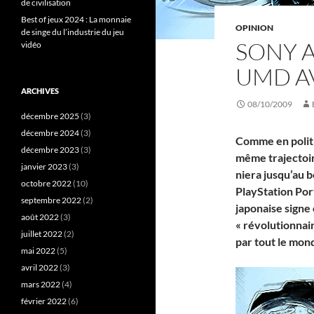
de civilisation
Best of jeux 2024 : La monnaie
OPINION
de singe du l’industrie du jeu
SONY 
vidéo
UMD A
ARCHIVES
08/10/2009
décembre 2025
(3)
décembre 2024
(3)
Comme en politiq
décembre 2023
(3)
même trajectoire
janvier 2023
(3)
niera jusqu’au 
octobre 2022
(10)
PlayStation Port
septembre 2022
(2)
japonaise signe
août 2022
(3)
« révolutionnai
juillet 2022
(2)
par tout le mon
mai 2022
(5)
avril 2022
(3)
mars 2022
(4)
février 2022
(6)