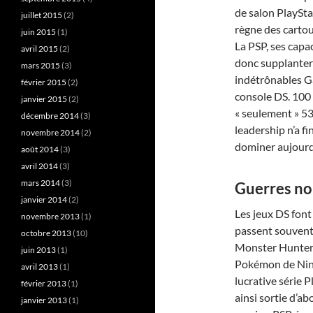
de salon PlaySta
juillet 2015
(2)
règne des cartou
juin 2015
(1)
La PSP, ses cap
avril 2015
(2)
donc supplanter
mars 2015
(3)
indétrônables G
février 2015
(2)
console DS. 100 
janvier 2015
(2)
« seulement » 53
décembre 2014
(3)
leadership n’a f
novembre 2014
(2)
dominer aujourd’
août 2014
(3)
avril 2014
(3)
mars 2014
(3)
Guerres n
janvier 2014
(2)
Les jeux DS font
novembre 2013
(1)
passent souvent
octobre 2013
(10)
Monster Hunter
juin 2013
(1)
Pokémon de Ninte
avril 2013
(1)
lucrative série
février 2013
(1)
ainsi sortie d’a
janvier 2013
(1)