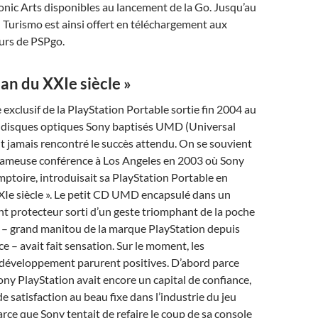
onic Arts disponibles au lancement de la Go. Jusqu’au
Turismo est ainsi offert en téléchargement aux
urs de PSPgo.
an du XXIe siècle »
 exclusif de la PlayStation Portable sortie fin 2004 au
ts disques optiques Sony baptisés UMD (Universal
t jamais rencontré le succès attendu. On se souvient
fameuse conférence à Los Angeles en 2003 où Sony
toire, introduisait sa PlayStation Portable en
Ie siècle ». Le petit CD UMD encapsulé dans un
t protecteur sorti d’un geste triomphant de la poche
 – grand manitou de la marque PlayStation depuis
e – avait fait sensation. Sur le moment, les
 développement parurent positives. D’abord parce
ny PlayStation avait encore un capital de confiance,
e satisfaction au beau fixe dans l’industrie du jeu
arce que Sony tentait de refaire le coup de sa console