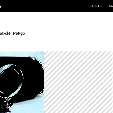
ALLER AU CONT
e
OPINION
GA
ot-clé : PSPgo