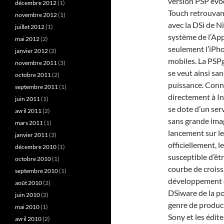
version PSP évo
décembre 2012
(1)
Touch retrouvant 
novembre 2012
(1)
avec la DSi de Ni
juillet 2012
(1)
système de l’App
mai 2012
(2)
seulement l’iPho
janvier 2012
(2)
mobiles. La PSPg
novembre 2011
(3)
se veut ainsi sa
octobre 2011
(2)
puissance. Conne
septembre 2011
(1)
directement à In
juin 2011
(1)
se dote d’un serv
avril 2011
(2)
sans grande imag
mars 2011
(1)
lancement sur le 
janvier 2011
(3)
officiellement, 
décembre 2010
(1)
susceptible d’êt
octobre 2010
(1)
courbe de croiss
septembre 2010
(1)
développement dé
août 2010
(2)
DSiware de la po
juin 2010
(2)
genre de produc
mai 2010
(1)
Sony et les édit
avril 2010
(2)