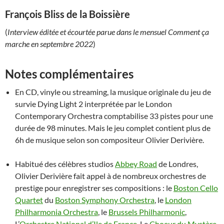
François Bliss de la Boissière
(
Interview éditée et écourtée parue dans le mensuel Comment ça
marche en septembre 2022
)
Notes complémentaires
En CD, vinyle ou streaming, la musique originale du jeu de
survie Dying Light 2 interprétée par le London
Contemporary Orchestra comptabilise 33 pistes pour une
durée de 98 minutes. Mais le jeu complet contient plus de
6h de musique selon son compositeur Olivier Derivière.
Habitué des célèbres studios
Abbey Road
de Londres,
Olivier Derivière fait appel à de nombreux orchestres de
prestige pour enregistrer ses compositions : le
Boston Cello
Quartet
du
Boston Symphony Orchestra
, le
London
Philharmonia Orchestra
, le
Brussels Philharmonic
,
L’
Orchestre National d’Ile de France
, Le
Choeur du Mystère