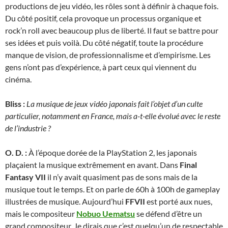
productions de jeu vidéo, les rôles sont à définir à chaque fois.
Du côté positif, cela provoque un processus organique et
rock’n roll avec beaucoup plus de liberté. Il faut se battre pour
ses idées et puis voilà. Du côté négatif, toute la procédure
manque de vision, de professionnalisme et d’empirisme. Les
gens n’ont pas d’expérience, à part ceux qui viennent du
cinéma.
Bliss :
La musique de jeux vidéo japonais fait l’objet d’un culte
particulier, notamment en France, mais a-t-elle évolué avec le reste
de l’industrie ?
O. D. :
À l’époque dorée de la PlayStation 2, les japonais
plaçaient la musique extrêmement en avant. Dans
Final
Fantasy VII
il n’y avait quasiment pas de sons mais de la
musique tout le temps. Et on parle de 60h à 100h de gameplay
illustrées de musique. Aujourd’hui
FFVII
est porté aux nues,
mais le compositeur
Nobuo Uematsu
se défend d’être un
grand compositeur. Je dirais que c’est quelqu’un de respectable