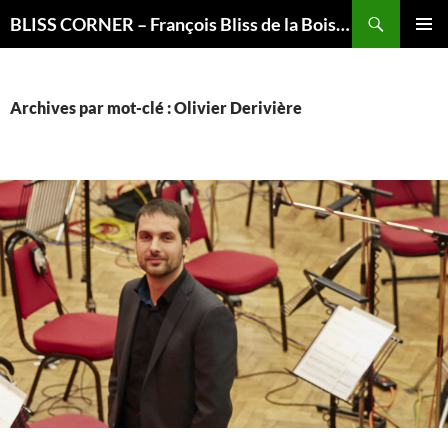
Recherche
BLISS CORNER – François Bliss de la Boissière is here
ALLER
MENU
AU
PRINCI
CONTENU
Archives par mot-clé : Olivier Derivière