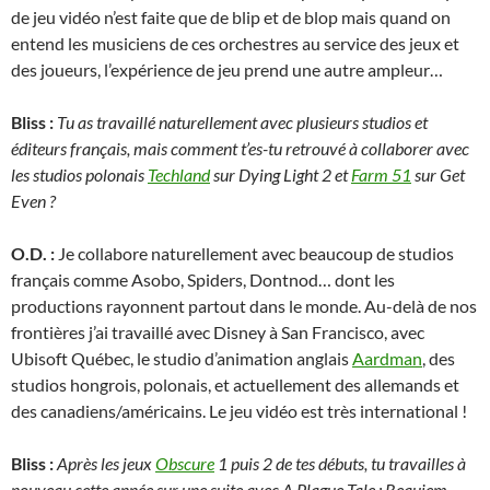
de jeu vidéo n’est faite que de blip et de blop mais quand on
entend les musiciens de ces orchestres au service des jeux et
des joueurs, l’expérience de jeu prend une autre ampleur…
Bliss :
Tu as travaillé naturellement avec plusieurs studios et
éditeurs français, mais comment t’es-tu retrouvé à collaborer avec
les studios polonais
Techland
sur Dying Light 2 et
Farm 51
sur Get
Even ?
O.D. :
Je collabore naturellement avec beaucoup de studios
français comme Asobo, Spiders, Dontnod… dont les
productions rayonnent partout dans le monde. Au-delà de nos
frontières j’ai travaillé avec Disney à San Francisco, avec
Ubisoft Québec, le studio d’animation anglais
Aardman
, des
studios hongrois, polonais, et actuellement des allemands et
des canadiens/américains. Le jeu vidéo est très international !
Bliss :
Après les jeux
Obscure
1 puis 2 de tes débuts, tu travailles à
nouveau cette année sur une suite avec A Plague Tale : Requiem…