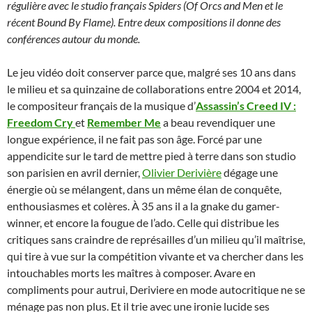
régulière avec le studio français Spiders (Of Orcs and Men et le
récent Bound By Flame). Entre deux compositions il donne des
conférences autour du monde.
Le jeu vidéo doit conserver parce que, malgré ses 10 ans dans
le milieu et sa quinzaine de collaborations entre 2004 et 2014,
le compositeur français de la musique d’
Assassin’s Creed IV :
Freedom Cry
et
Remember Me
a beau revendiquer une
longue expérience, il ne fait pas son âge. Forcé par une
appendicite sur le tard de mettre pied à terre dans son studio
son parisien en avril dernier,
Olivier Derivière
dégage une
énergie où se mélangent, dans un même élan de conquête,
enthousiasmes et colères. À 35 ans il a la gnake du gamer-
winner, et encore la fougue de l’ado. Celle qui distribue les
critiques sans craindre de représailles d’un milieu qu’il maîtrise,
qui tire à vue sur la compétition vivante et va chercher dans les
intouchables morts les maîtres à composer. Avare en
compliments pour autrui, Deriviere en mode autocritique ne se
ménage pas non plus. Et il trie avec une ironie lucide ses