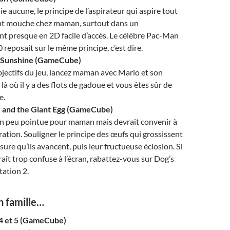
e aucune, le principe de l’aspirateur qui aspire tout
nt mouche chez maman, surtout dans un
t presque en 2D facile d’accès. Le célèbre Pac-Man
 reposait sur le même principe, c’est dire.
 Sunshine (GameCube)
bjectifs du jeu, lancez maman avec Mario et son
 là où il y a des flots de gadoue et vous êtes sûr de
e.
r and the Giant Egg (GameCube)
un peu pointue pour maman mais devrait convenir à
tion. Souligner le principe des œufs qui grossissent
sure qu’ils avancent, puis leur fructueuse éclosion. Si
araît trop confuse à l’écran, rabattez-vous sur Dog’s
tation 2.
n famille…
4 et 5 (GameCube)