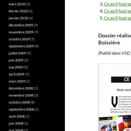
Ce qu’il faut s
mars 2010
(3)
Ce qu’il faut s
février 2010
(6)
Ce qu’il faut 
janvier 2010
(6)
décembre 2009
(5)
novembre 2009
(7)
Dossier réalis
octobre 2009
(5)
Boissière
septembre 2009
(8)
(Publié dans VSD
juillet 2009
(5)
juin 2009
(2)
mai 2009
(3)
avril 2009
(5)
mars 2009
(2)
décembre 2008
(1)
novembre 2008
(3)
octobre 2008
(8)
septembre 2008
(2)
août 2008
(1)
juin 2008
(1)
mai 2008
(7)