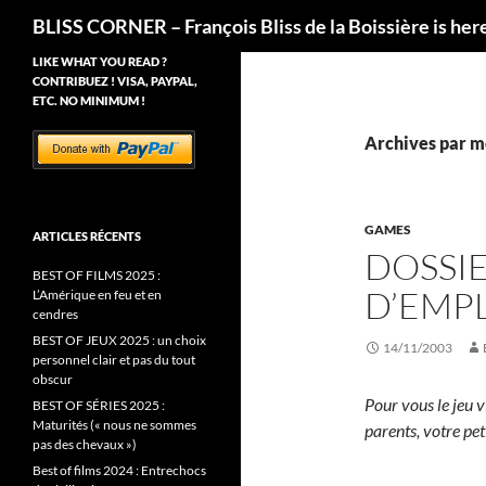
Recherche
BLISS CORNER – François Bliss de la Boissière is her
LIKE WHAT YOU READ ?
CONTRIBUEZ ! VISA, PAYPAL,
ETC. NO MINIMUM !
Archives par mo
GAMES
ARTICLES RÉCENTS
DOSSIE
BEST OF FILMS 2025 :
D’EMPL
L’Amérique en feu et en
cendres
BEST OF JEUX 2025 : un choix
14/11/2003
personnel clair et pas du tout
obscur
Pour vous le jeu v
BEST OF SÉRIES 2025 :
Maturités (« nous ne sommes
parents, votre pet
pas des chevaux »)
Best of films 2024 : Entrechocs