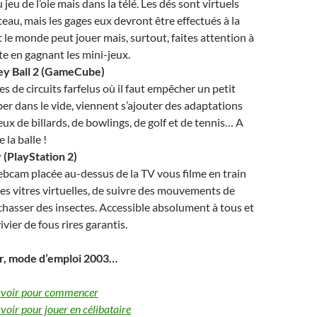
 jeu de l’oie mais dans la télé. Les dés sont virtuels
eau, mais les gages eux devront être effectués à la
 le monde peut jouer mais, surtout, faites attention à
e en gagnant les mini-jeux.
y Ball 2 (GameCube)
s de circuits farfelus où il faut empêcher un petit
er dans le vide, viennent s’ajouter des adaptations
eux de billards, de bowlings, de golf et de tennis… A
 la balle !
 (PlayStation 2)
bcam placée au-dessus de la TV vous filme en train
es vitres virtuelles, de suivre des mouvements de
chasser des insectes. Accessible absolument à tous et
ivier de fous rires garantis.
r, mode d’emploi 2003…
 savoir pour commencer
avoir pour jouer en célibataire