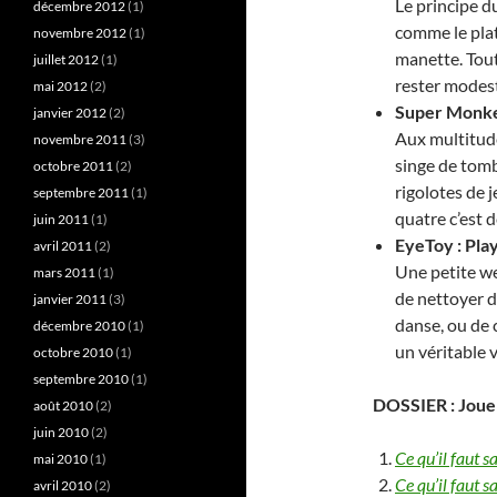
Le principe du
décembre 2012
(1)
comme le plat
novembre 2012
(1)
manette. Tout
juillet 2012
(1)
rester modest
mai 2012
(2)
Super Monke
janvier 2012
(2)
Aux multitude
novembre 2011
(3)
singe de tomb
octobre 2011
(2)
rigolotes de j
septembre 2011
(1)
quatre c’est de
juin 2011
(1)
EyeToy : Play
avril 2011
(2)
Une petite we
mars 2011
(1)
de nettoyer d
janvier 2011
(3)
danse, ou de 
décembre 2010
(1)
un véritable v
octobre 2010
(1)
septembre 2010
(1)
DOSSIER : Joue
août 2010
(2)
juin 2010
(2)
Ce qu’il faut
mai 2010
(1)
Ce qu’il faut s
avril 2010
(2)