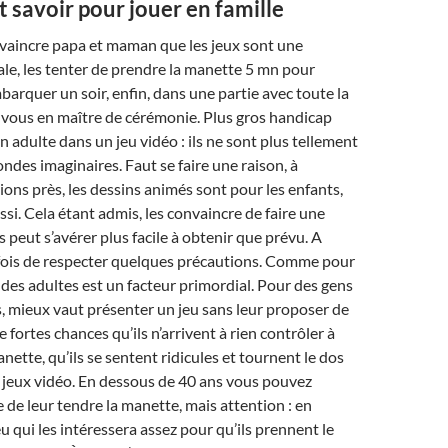
ut savoir pour jouer en famille
vaincre papa et maman que les jeux sont une
le, les tenter de prendre la manette 5 mn pour
mbarquer un soir, enfin, dans une partie avec toute la
t vous en maître de cérémonie. Plus gros handicap
n adulte dans un jeu vidéo : ils ne sont plus tellement
ndes imaginaires. Faut se faire une raison, à
ons près, les dessins animés sont pour les enfants,
ssi. Cela étant admis, les convaincre de faire une
s peut s’avérer plus facile à obtenir que prévu. A
fois de respecter quelques précautions. Comme pour
e des adultes est un facteur primordial. Pour des gens
s, mieux vaut présenter un jeu sans leur proposer de
de fortes chances qu’ils n’arrivent à rien contrôler à
anette, qu’ils se sentent ridicules et tournent le dos
 jeux vidéo. En dessous de 40 ans vous pouvez
e de leur tendre la manette, mais attention : en
u qui les intéressera assez pour qu’ils prennent le