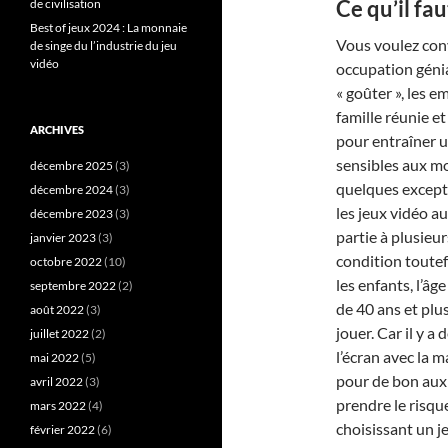
Ce qu’il fa
de civilisation
Best of jeux 2024 : La monnaie
Vous voulez con
de singe du l’industrie du jeu
vidéo
occupation génia
« goûter », les e
famille réunie e
ARCHIVES
pour entraîner u
sensibles aux mo
décembre 2025
(3)
quelques excepti
décembre 2024
(3)
les jeux vidéo au
décembre 2023
(3)
partie à plusieur
janvier 2023
(3)
condition toute
octobre 2022
(10)
les enfants, l’âg
septembre 2022
(2)
de 40 ans et plu
août 2022
(3)
jouer. Car il y a 
juillet 2022
(2)
l’écran avec la m
mai 2022
(5)
pour de bon aux
avril 2022
(3)
prendre le risqu
mars 2022
(4)
choisissant un je
février 2022
(6)