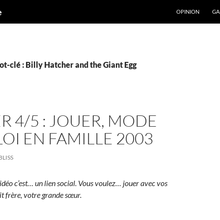
ALLER AU CONT
e
OPINION
GA
t-clé : Billy Hatcher and the Giant Egg
R 4/5 : JOUER, MODE
OI EN FAMILLE 2003
BLISS
idéo c’est… un lien social. Vous voulez… jouer avec vos
it frère, votre grande sœur.