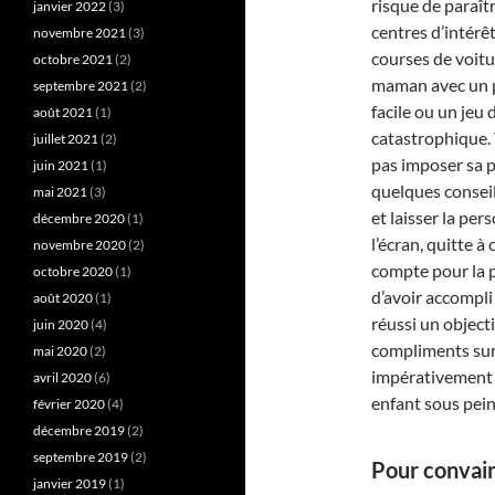
risque de paraît
janvier 2022
(3)
centres d’intérêt
novembre 2021
(3)
courses de voitu
octobre 2021
(2)
maman avec un p
septembre 2021
(2)
facile ou un jeu 
août 2021
(1)
catastrophique. 
juillet 2021
(2)
pas imposer sa p
juin 2021
(1)
quelques conseil
mai 2021
(3)
et laisser la pe
décembre 2020
(1)
l’écran, quitte à
novembre 2020
(2)
compte pour la p
octobre 2020
(1)
d’avoir accompli
août 2020
(1)
réussi un object
juin 2020
(4)
compliments sur
mai 2020
(2)
impérativement 
avril 2020
(6)
enfant sous pein
février 2020
(4)
décembre 2019
(2)
septembre 2019
(2)
Pour convai
janvier 2019
(1)