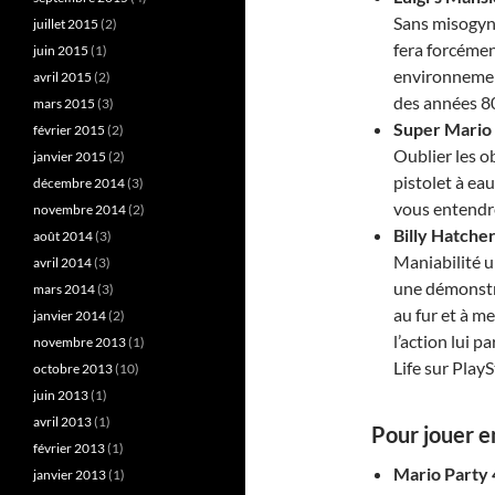
Sans misogyni
juillet 2015
(2)
fera forcéme
juin 2015
(1)
environnemen
avril 2015
(2)
des années 80
mars 2015
(3)
Super Mario
février 2015
(2)
Oublier les o
janvier 2015
(2)
pistolet à eau
décembre 2014
(3)
vous entendr
novembre 2014
(2)
Billy Hatche
août 2014
(3)
Maniabilité 
avril 2014
(3)
une démonstra
mars 2014
(3)
au fur et à me
janvier 2014
(2)
l’action lui p
novembre 2013
(1)
Life sur PlayS
octobre 2013
(10)
juin 2013
(1)
avril 2013
(1)
Pour jouer e
février 2013
(1)
Mario Party 
janvier 2013
(1)