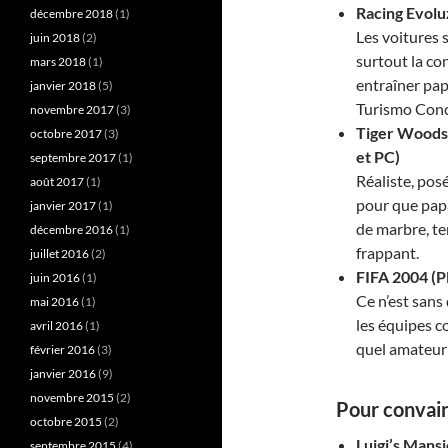
Racing Evolu
décembre 2018
(1)
Les voitures s
juin 2018
(2)
surtout la co
mars 2018
(1)
entraîner papa
janvier 2018
(5)
Turismo Conc
novembre 2017
(3)
Tiger Woods
octobre 2017
(3)
et PC)
septembre 2017
(1)
Réaliste, posé
août 2017
(1)
pour que papa 
janvier 2017
(1)
de marbre, te
décembre 2016
(1)
frappant.
juillet 2016
(2)
FIFA 2004 (P
juin 2016
(1)
Ce n’est sans 
mai 2016
(1)
les équipes c
avril 2016
(1)
quel amateur
février 2016
(3)
janvier 2016
(9)
novembre 2015
(2)
Pour conva
octobre 2015
(2)
Luigi’s Man
septembre 2015
(4)