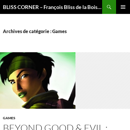
Recherche
BLISS CORNER – François Bliss de la Boissière is here
ALLER
MENU
AU
PRINCI
CONTENU
Archives de catégorie : Games
GAMES
BEYOND GOOD & EVIL :